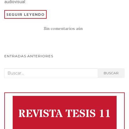
audiovisual:
te
s
gr
e
p
r
A
a
b
ar
SEGUIR LEYENDO
p
m
o
ti
Sin comentarios aún
p
o
r
k
NAVEGACIÓN
ENTRADAS ANTERIORES
DE
Buscar:
BUSCAR
POSTS