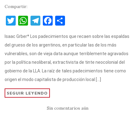
Compartir:
T
W
T
F
C
w
h
el
a
o
Isaac Grber* Los padecimientos que recaen sobre las espaldas
it
at
e
c
m
del grueso de los argentinos, en particular las de los más
te
s
gr
e
p
vulnerables, son de vieja data aunque terriblemente agravados
r
A
a
b
ar
por la política neoliberal, extractivista de tinte neocolonial del
p
m
o
ti
gobierno de la LLA. La raíz de tales padecimientos tiene como
p
o
r
origen el modo capitalista de producción local […]
k
SEGUIR LEYENDO
Sin comentarios aún