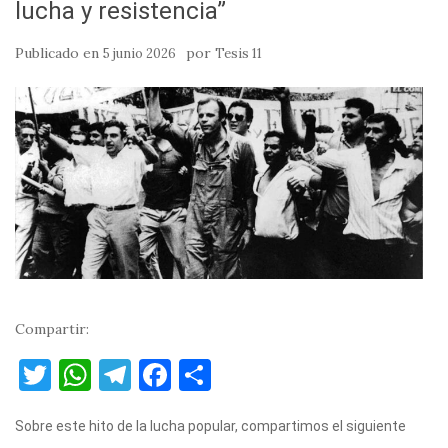
lucha y resistencia”
Publicado en
por
5 junio 2026
Tesis 11
Compartir:
T
W
T
F
C
w
h
el
a
o
Sobre este hito de la lucha popular, compartimos el siguiente
it
at
e
c
m