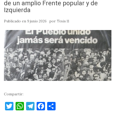
de un amplio Frente popular y de
Izquierda
Publicado en
por
9 junio 2026
Tesis 11
Compartir:
T
W
T
F
C
w
h
el
a
o