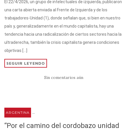
El 22/4/2026, un grupo de intelectuales de izquierda, publicaron
it
at
e
c
m
una carta abierta enviada al Frente de Izquierda y de los
te
s
gr
e
p
trabajadores-Unidad (1), donde señalan que, si bien en nuestro
r
A
a
b
ar
país y, generalizadamente en el mundo capitalista, hay una
p
m
o
ti
tendencia hacia una radicalización de ciertos sectores hacia la
p
o
r
ultraderecha, también la crisis capitalista genera condiciones
k
objetivas […]
SEGUIR LEYENDO
Sin comentarios aún
...
ARGENTINA
“Por el camino del cordobazo unidad