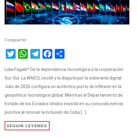
Compartir:
T
W
T
F
C
w
h
el
a
o
Lidia Fagale* De la dependencia tecnológica a la cooperación
it
at
e
c
m
Sur-Sur. La WAICO, ceciIA y la disputa por la soberanía digital
te
s
gr
e
p
Julio de 2026 configura un auténtico punto de inflexión en la
r
A
a
b
ar
geopolítica tecnológica global. Mientras el Departamento de
p
m
o
ti
Estado de los Estados Unidos insistía en su conocida inercia
p
o
r
punitiva al renovar la inclusión de Cuba […]
k
SEGUIR LEYENDO