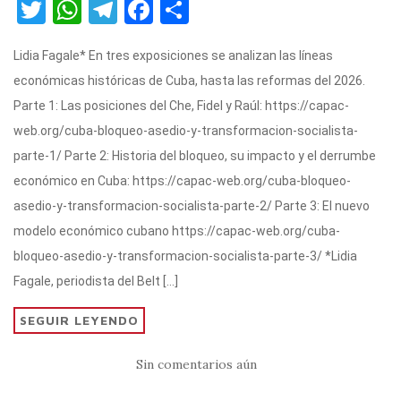
T
W
T
F
C
w
h
el
a
o
Lidia Fagale* En tres exposiciones se analizan las líneas
it
at
e
c
m
económicas históricas de Cuba, hasta las reformas del 2026.
te
s
gr
e
p
Parte 1: Las posiciones del Che, Fidel y Raúl: https://capac-
r
A
a
b
ar
web.org/cuba-bloqueo-asedio-y-transformacion-socialista-
p
m
o
ti
parte-1/ Parte 2: Historia del bloqueo, su impacto y el derrumbe
p
o
r
económico en Cuba: https://capac-web.org/cuba-bloqueo-
k
asedio-y-transformacion-socialista-parte-2/ Parte 3: El nuevo
modelo económico cubano https://capac-web.org/cuba-
bloqueo-asedio-y-transformacion-socialista-parte-3/ *Lidia
Fagale, periodista del Belt […]
SEGUIR LEYENDO
Sin comentarios aún