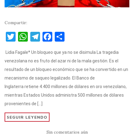
Compartir:
T
W
T
F
C
w
h
el
a
o
Lidia Fagale* Un bloqueo que ya no se disimula La tragedia
it
at
e
c
m
venezolana no es fruto del azar ni de la mala gestión. Es el
te
s
gr
e
p
resultado de un bloqueo económico que se ha convertido en un
r
A
a
b
ar
mecanismo de saqueo legalizado. El Banco de
p
m
o
ti
Inglaterra retiene 4.400 millones de dólares en oro venezolano,
p
o
r
mientras Estados Unidos administra 500 millones de dólares
k
provenientes de […]
SEGUIR LEYENDO
Sin comentarios aún