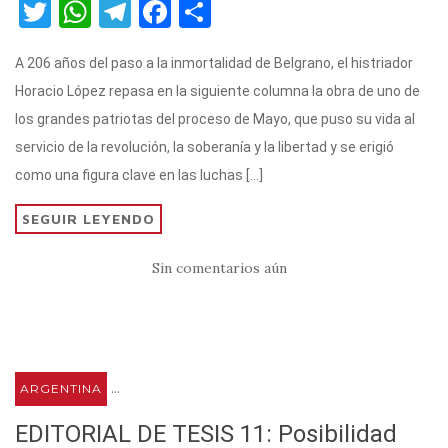
T
W
T
F
C
w
h
el
a
o
A 206 años del paso a la inmortalidad de Belgrano, el histriador
it
at
e
c
m
Horacio López repasa en la siguiente columna la obra de uno de
te
s
gr
e
p
los grandes patriotas del proceso de Mayo, que puso su vida al
r
A
a
b
ar
servicio de la revolución, la soberanía y la libertad y se erigió
p
m
o
ti
como una figura clave en las luchas […]
p
o
r
SEGUIR LEYENDO
k
Sin comentarios aún
...
ARGENTINA
EDITORIAL DE TESIS 11: Posibilidad