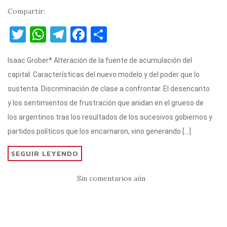
Compartir:
T
W
T
F
C
w
h
el
a
o
Isaac Grober* Alteración de la fuente de acumulación del
it
at
e
c
m
capital. Características del nuevo modelo y del poder que lo
te
s
gr
e
p
sustenta. Discriminación de clase a confrontar. El desencanto
r
A
a
b
ar
y los sentimientos de frustración que anidan en el grueso de
p
m
o
ti
los argentinos tras los resultados de los sucesivos gobiernos y
p
o
r
partidos políticos que los encarnaron, vino generando […]
k
SEGUIR LEYENDO
Sin comentarios aún