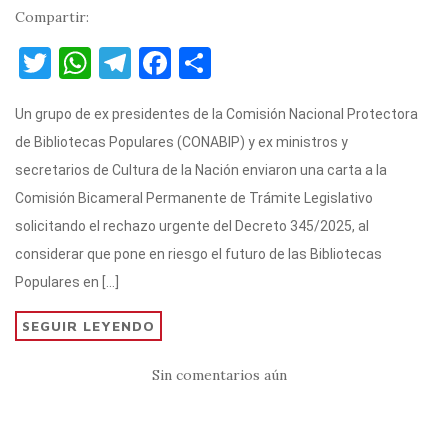
Compartir:
T
W
T
F
C
w
h
el
a
o
Un grupo de ex presidentes de la Comisión Nacional Protectora
it
at
e
c
m
de Bibliotecas Populares (CONABIP) y ex ministros y
te
s
gr
e
p
secretarios de Cultura de la Nación enviaron una carta a la
r
A
a
b
ar
Comisión Bicameral Permanente de Trámite Legislativo
p
m
o
ti
solicitando el rechazo urgente del Decreto 345/2025, al
p
o
r
considerar que pone en riesgo el futuro de las Bibliotecas
k
Populares en […]
SEGUIR LEYENDO
Sin comentarios aún