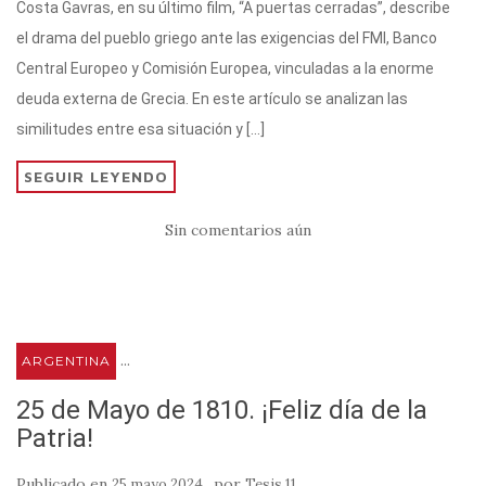
Costa Gavras, en su último film, “A puertas cerradas”, describe
te
s
gr
e
p
el drama del pueblo griego ante las exigencias del FMI, Banco
r
A
a
b
ar
Central Europeo y Comisión Europea, vinculadas a la enorme
p
m
o
ti
deuda externa de Grecia. En este artículo se analizan las
p
o
r
similitudes entre esa situación y […]
k
SEGUIR LEYENDO
Sin comentarios aún
...
ARGENTINA
25 de Mayo de 1810. ¡Feliz día de la
Patria!
Publicado en
por
25 mayo 2024
Tesis 11