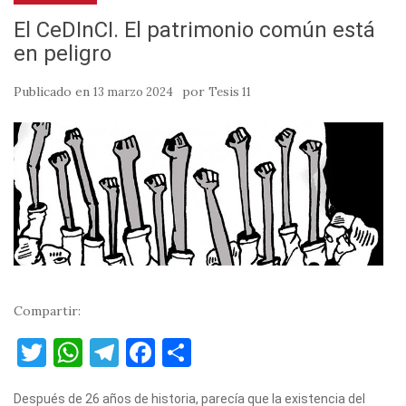
El CeDInCI. El patrimonio común está
en peligro
Publicado en
por
13 marzo 2024
Tesis 11
Compartir:
T
W
T
F
C
w
h
el
a
o
Después de 26 años de historia, parecía que la existencia del