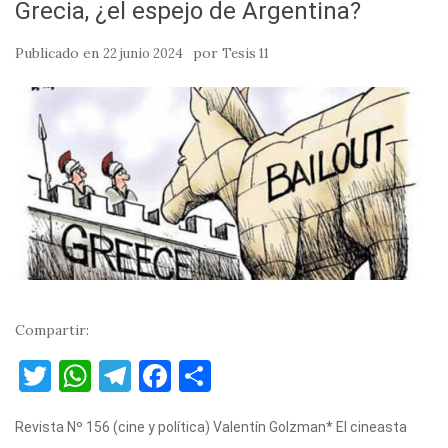
Grecia, ¿el espejo de Argentina?
Publicado en
por
22 junio 2024
Tesis 11
Compartir:
T
W
T
F
C
w
h
el
a
o
Revista Nº 156 (cine y política) Valentín Golzman* El cineasta
it
at
e
c
m