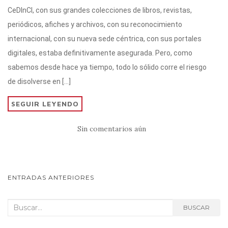
it
at
e
c
m
CeDInCI, con sus grandes colecciones de libros, revistas,
te
s
gr
e
p
periódicos, afiches y archivos, con su reconocimiento
r
A
a
b
ar
internacional, con su nueva sede céntrica, con sus portales
p
m
o
ti
digitales, estaba definitivamente asegurada. Pero, como
p
o
r
sabemos desde hace ya tiempo, todo lo sólido corre el riesgo
k
de disolverse en […]
SEGUIR LEYENDO
Sin comentarios aún
NAVEGACIÓN
ENTRADAS ANTERIORES
DE
Buscar:
BUSCAR
POSTS