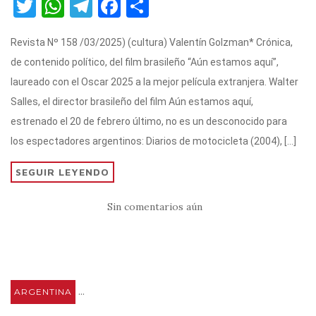
T
W
T
F
C
w
h
el
a
o
Revista Nº 158 /03/2025) (cultura) Valentín Golzman* Crónica,
it
at
e
c
m
de contenido político, del film brasileño “Aún estamos aquí”,
te
s
gr
e
p
laureado con el Oscar 2025 a la mejor película extranjera. Walter
r
A
a
b
ar
Salles, el director brasileño del film Aún estamos aquí,
p
m
o
ti
estrenado el 20 de febrero último, no es un desconocido para
p
o
r
los espectadores argentinos: Diarios de motocicleta (2004), […]
k
SEGUIR LEYENDO
Sin comentarios aún
...
ARGENTINA