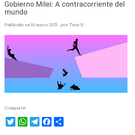
Gobierno Milei: A contracorriente del
mundo
Publicado en
por
10 marzo 2025
Tesis 11
Compartir:
T
W
T
F
C
w
h
el
a
o