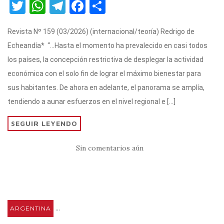
T
W
T
F
C
w
h
el
a
o
Revista Nº 159 (03/2026) (internacional/teoría) Redrigo de
it
at
e
c
m
Echeandía* “…Hasta el momento ha prevalecido en casi todos
te
s
gr
e
p
los países, la concepción restrictiva de desplegar la actividad
r
A
a
b
ar
económica con el solo fin de lograr el máximo bienestar para
p
m
o
ti
sus habitantes. De ahora en adelante, el panorama se amplía,
p
o
r
tendiendo a aunar esfuerzos en el nivel regional e […]
k
SEGUIR LEYENDO
Sin comentarios aún
...
ARGENTINA