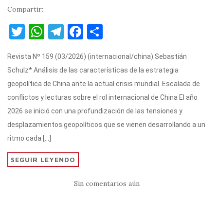
Compartir:
T
W
T
F
C
w
h
el
a
o
Revista Nº 159 (03/2026) (internacional/china) Sebastián
it
at
e
c
m
Schulz* Análisis de las características de la estrategia
te
s
gr
e
p
geopolítica de China ante la actual crisis mundial. Escalada de
r
A
a
b
ar
conflictos y lecturas sobre el rol internacional de China El año
p
m
o
ti
2026 se inició con una profundización de las tensiones y
p
o
r
desplazamientos geopolíticos que se vienen desarrollando a un
k
ritmo cada […]
SEGUIR LEYENDO
Sin comentarios aún