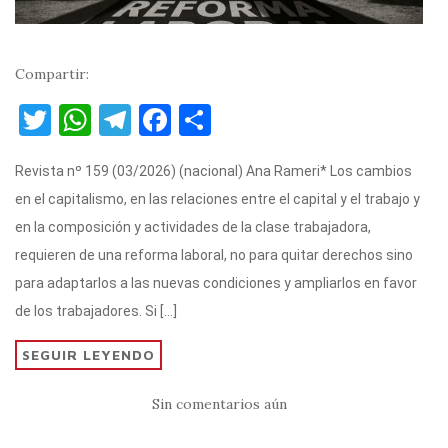
Compartir:
T
W
T
F
C
w
h
el
a
o
Revista nº 159 (03/2026) (nacional) Ana Rameri* Los cambios
it
at
e
c
m
en el capitalismo, en las relaciones entre el capital y el trabajo y
te
s
gr
e
p
en la composición y actividades de la clase trabajadora,
r
A
a
b
ar
requieren de una reforma laboral, no para quitar derechos sino
p
m
o
ti
para adaptarlos a las nuevas condiciones y ampliarlos en favor
p
o
r
de los trabajadores. Si […]
k
SEGUIR LEYENDO
Sin comentarios aún