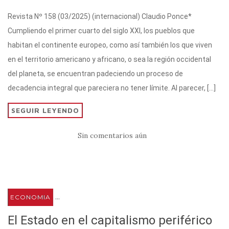
w
h
el
a
o
Revista Nº 158 (03/2025) (internacional) Claudio Ponce*
it
at
e
c
m
Cumpliendo el primer cuarto del siglo XXI, los pueblos que
te
s
gr
e
p
habitan el continente europeo, como así también los que viven
r
A
a
b
ar
en el territorio americano y africano, o sea la región occidental
p
m
o
ti
del planeta, se encuentran padeciendo un proceso de
p
o
r
decadencia integral que pareciera no tener límite. Al parecer, […]
k
SEGUIR LEYENDO
Sin comentarios aún
...
ECONOMIA
El Estado en el capitalismo periférico