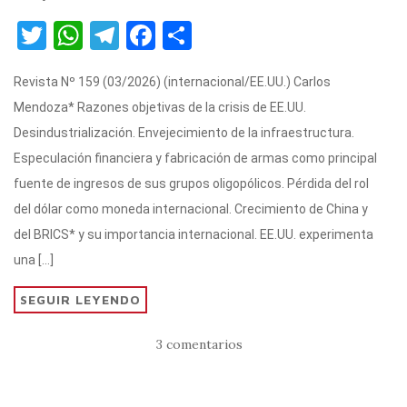
T
W
T
F
C
w
h
el
a
o
Revista Nº 159 (03/2026) (internacional/EE.UU.) Carlos
it
at
e
c
m
Mendoza* Razones objetivas de la crisis de EE.UU.
te
s
gr
e
p
Desindustrialización. Envejecimiento de la infraestructura.
r
A
a
b
ar
Especulación financiera y fabricación de armas como principal
p
m
o
ti
fuente de ingresos de sus grupos oligopólicos. Pérdida del rol
p
o
r
del dólar como moneda internacional. Crecimiento de China y
k
del BRICS* y su importancia internacional. EE.UU. experimenta
una […]
SEGUIR LEYENDO
3 comentarios