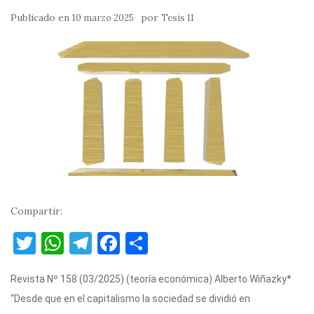
Publicado en
por
10 marzo 2025
Tesis 11
Compartir:
T
W
T
F
C
w
h
el
a
o
Revista Nº 158 (03/2025) (teoría económica) Alberto Wiñazky*
it
at
e
c
m
“Desde que en el capitalismo la sociedad se dividió en
te
s
gr
e
p