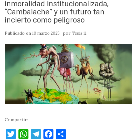
inmoralidad institucionalizada,
“Cambalache” y un futuro tan
incierto como peligroso
Publicado en
por
10 marzo 2025
Tesis 11
Compartir:
T
W
T
F
C