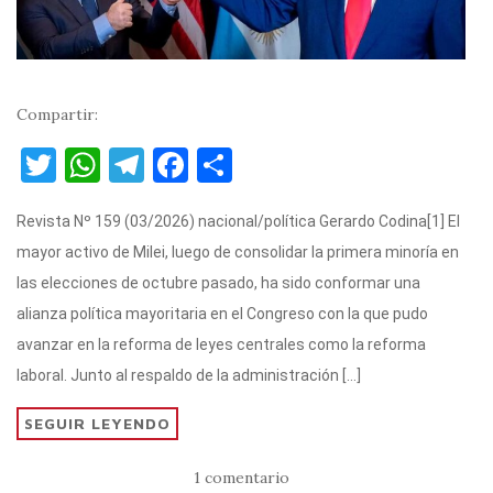
Compartir:
T
W
T
F
C
w
h
el
a
o
Revista Nº 159 (03/2026) nacional/política Gerardo Codina[1] El
it
at
e
c
m
mayor activo de Milei, luego de consolidar la primera minoría en
te
s
gr
e
p
las elecciones de octubre pasado, ha sido conformar una
r
A
a
b
ar
alianza política mayoritaria en el Congreso con la que pudo
p
m
o
ti
avanzar en la reforma de leyes centrales como la reforma
p
o
r
laboral. Junto al respaldo de la administración […]
k
SEGUIR LEYENDO
1 comentario