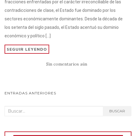
fracciones enfrentadas por el carácter irreconciliable de las
r
A
a
b
ar
contradicciones de clase, el Estado fue dominado por los
p
m
o
ti
sectores económicamente dominantes. Desde la década de
p
o
r
los setenta del siglo pasado, el Estado acentuó su dominio
k
económico y político […]
SEGUIR LEYENDO
Sin comentarios aún
NAVEGACIÓN
ENTRADAS ANTERIORES
DE
Buscar:
BUSCAR
POSTS