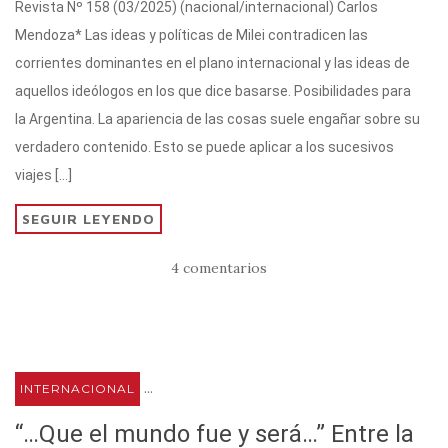
Revista Nº 158 (03/2025) (nacional/internacional) Carlos
it
at
e
c
m
Mendoza* Las ideas y políticas de Milei contradicen las
te
s
gr
e
p
corrientes dominantes en el plano internacional y las ideas de
r
A
a
b
ar
aquellos ideólogos en los que dice basarse. Posibilidades para
p
m
o
ti
la Argentina. La apariencia de las cosas suele engañar sobre su
p
o
r
verdadero contenido. Esto se puede aplicar a los sucesivos
k
viajes […]
SEGUIR LEYENDO
4 comentarios
...
INTERNACIONAL
“…Que el mundo fue y será…” Entre la