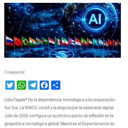
Compartir:
T
W
T
F
C
w
h
el
a
o
Lidia Fagale* De la dependencia tecnológica a la cooperación
it
at
e
c
m
Sur-Sur. La WAICO, ceciIA y la disputa por la soberanía digital
te
s
gr
e
p
Julio de 2026 configura un auténtico punto de inflexión en la
r
A
a
b
ar
geopolítica tecnológica global. Mientras el Departamento de