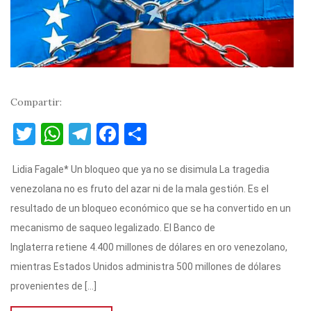
Compartir:
T
W
T
F
C
w
h
el
a
o
Lidia Fagale* Un bloqueo que ya no se disimula La tragedia
it
at
e
c
m
venezolana no es fruto del azar ni de la mala gestión. Es el
te
s
gr
e
p
resultado de un bloqueo económico que se ha convertido en un
r
A
a
b
ar
mecanismo de saqueo legalizado. El Banco de
p
m
o
ti
Inglaterra retiene 4.400 millones de dólares en oro venezolano,
p
o
r
mientras Estados Unidos administra 500 millones de dólares
k
provenientes de […]