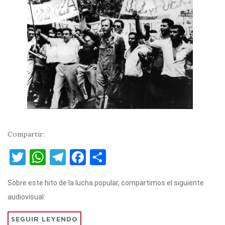
Compartir:
T
W
T
F
C
w
h
el
a
o
Sobre este hito de la lucha popular, compartimos el siguiente
it
at
e
c
m
audiovisual:
te
s
gr
e
p
r
A
a
b
ar
SEGUIR LEYENDO