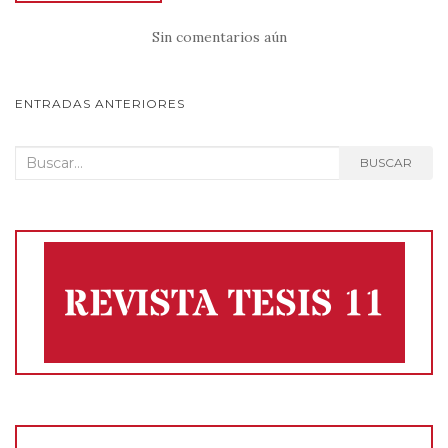
p
m
o
ti
Sin comentarios aún
p
o
r
k
NAVEGACIÓN
ENTRADAS ANTERIORES
DE
Buscar:
BUSCAR
POSTS