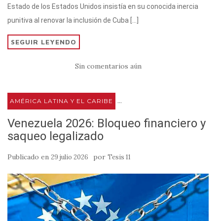
p
m
o
ti
Estado de los Estados Unidos insistía en su conocida inercia
p
o
r
punitiva al renovar la inclusión de Cuba […]
k
SEGUIR LEYENDO
Sin comentarios aún
...
AMÉRICA LATINA Y EL CARIBE
Venezuela 2026: Bloqueo financiero y
saqueo legalizado
Publicado en
por
29 julio 2026
Tesis 11