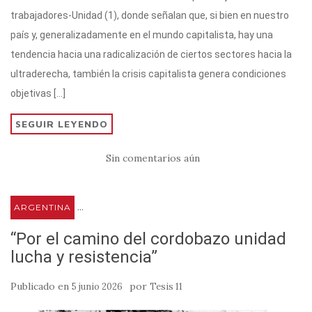
te
s
gr
e
p
trabajadores-Unidad (1), donde señalan que, si bien en nuestro
r
A
a
b
ar
país y, generalizadamente en el mundo capitalista, hay una
p
m
o
ti
tendencia hacia una radicalización de ciertos sectores hacia la
p
o
r
ultraderecha, también la crisis capitalista genera condiciones
k
objetivas […]
SEGUIR LEYENDO
Sin comentarios aún
...
ARGENTINA
“Por el camino del cordobazo unidad
lucha y resistencia”
Publicado en
por
5 junio 2026
Tesis 11