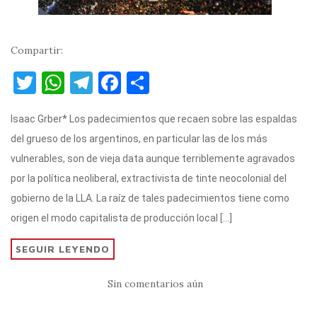
Compartir:
T
W
T
F
C
w
h
el
a
o
Isaac Grber* Los padecimientos que recaen sobre las espaldas
it
at
e
c
m
del grueso de los argentinos, en particular las de los más
te
s
gr
e
p
vulnerables, son de vieja data aunque terriblemente agravados
r
A
a
b
ar
por la política neoliberal, extractivista de tinte neocolonial del
p
m
o
ti
gobierno de la LLA. La raíz de tales padecimientos tiene como
p
o
r
origen el modo capitalista de producción local […]
k
SEGUIR LEYENDO
Sin comentarios aún