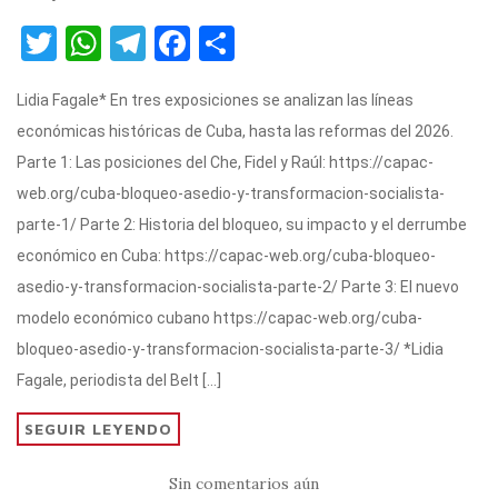
T
W
T
F
C
w
h
el
a
o
Lidia Fagale* En tres exposiciones se analizan las líneas
it
at
e
c
m
económicas históricas de Cuba, hasta las reformas del 2026.
te
s
gr
e
p
Parte 1: Las posiciones del Che, Fidel y Raúl: https://capac-
r
A
a
b
ar
web.org/cuba-bloqueo-asedio-y-transformacion-socialista-
p
m
o
ti
parte-1/ Parte 2: Historia del bloqueo, su impacto y el derrumbe
p
o
r
económico en Cuba: https://capac-web.org/cuba-bloqueo-
k
asedio-y-transformacion-socialista-parte-2/ Parte 3: El nuevo
modelo económico cubano https://capac-web.org/cuba-
bloqueo-asedio-y-transformacion-socialista-parte-3/ *Lidia
Fagale, periodista del Belt […]
SEGUIR LEYENDO
Sin comentarios aún