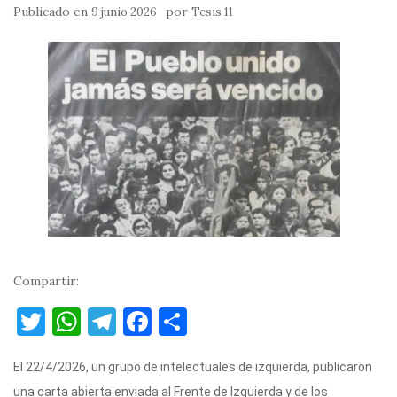
Publicado en
por
9 junio 2026
Tesis 11
Compartir:
T
W
T
F
C
w
h
el
a
o
El 22/4/2026, un grupo de intelectuales de izquierda, publicaron
it
at
e
c
m
una carta abierta enviada al Frente de Izquierda y de los