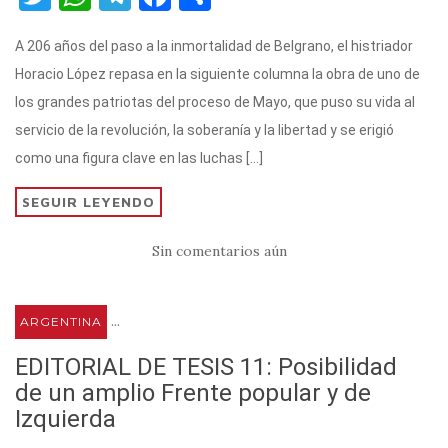
w
h
el
a
o
A 206 años del paso a la inmortalidad de Belgrano, el histriador
it
at
e
c
m
Horacio López repasa en la siguiente columna la obra de uno de
te
s
gr
e
p
los grandes patriotas del proceso de Mayo, que puso su vida al
r
A
a
b
ar
servicio de la revolución, la soberanía y la libertad y se erigió
p
m
o
ti
como una figura clave en las luchas […]
p
o
r
SEGUIR LEYENDO
k
Sin comentarios aún
...
ARGENTINA
EDITORIAL DE TESIS 11: Posibilidad
de un amplio Frente popular y de
Izquierda