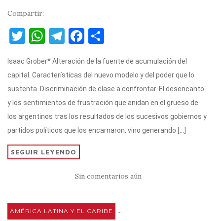
Compartir:
T
W
T
F
C
w
h
el
a
o
Isaac Grober* Alteración de la fuente de acumulación del
it
at
e
c
m
capital. Características del nuevo modelo y del poder que lo
te
s
gr
e
p
sustenta. Discriminación de clase a confrontar. El desencanto
r
A
a
b
ar
y los sentimientos de frustración que anidan en el grueso de
p
m
o
ti
los argentinos tras los resultados de los sucesivos gobiernos y
p
o
r
partidos políticos que los encarnaron, vino generando […]
k
SEGUIR LEYENDO
Sin comentarios aún
...
AMÉRICA LATINA Y EL CARIBE