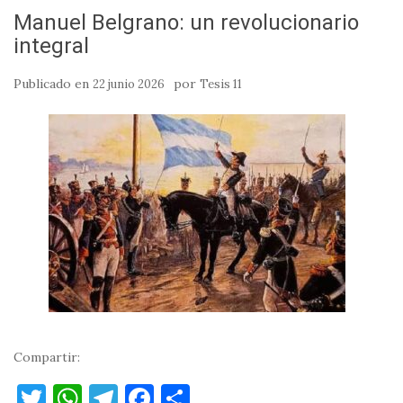
Manuel Belgrano: un revolucionario
integral
Publicado en
por
22 junio 2026
Tesis 11
Compartir:
T
W
T
F
C