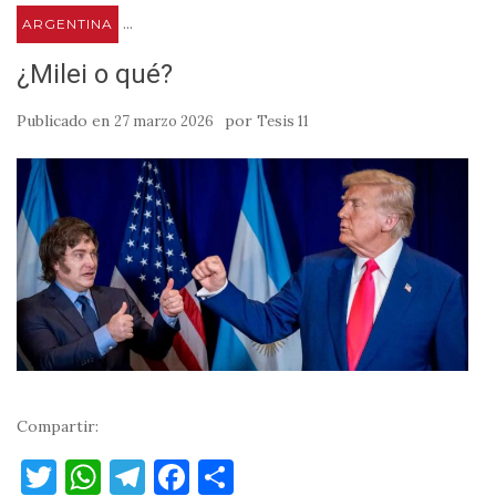
...
ARGENTINA
¿Milei o qué?
Publicado en
por
27 marzo 2026
Tesis 11
Compartir:
T
W
T
F
C