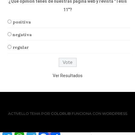
¿Que opinión tenés de nuestras página web y revista "Tesis
11"?
positiva
negativa
regular
Ver Resultados
ACTIVELLO TEMA POR
COLORLIB
FUNCIONA CON
WORDPRESS
T
W
T
F
C