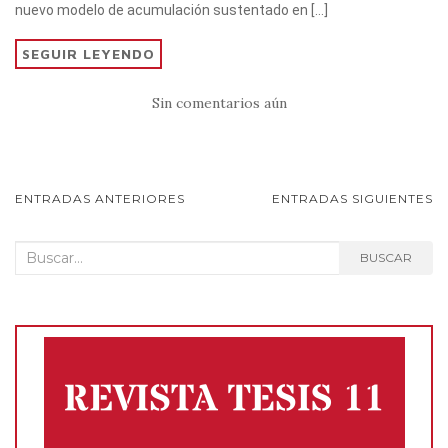
p
o
r
nuevo modelo de acumulación sustentado en […]
k
SEGUIR LEYENDO
Sin comentarios aún
NAVEGACIÓN
ENTRADAS ANTERIORES
ENTRADAS SIGUIENTES
DE
Buscar:
BUSCAR
POSTS