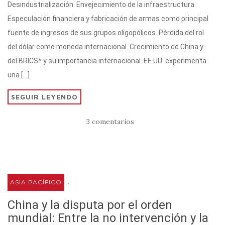
Desindustrialización. Envejecimiento de la infraestructura.
r
A
a
b
ar
Especulación financiera y fabricación de armas como principal
p
m
o
ti
fuente de ingresos de sus grupos oligopólicos. Pérdida del rol
p
o
r
del dólar como moneda internacional. Crecimiento de China y
k
del BRICS* y su importancia internacional. EE.UU. experimenta
una […]
SEGUIR LEYENDO
3 comentarios
...
ASIA PACÍFICO
China y la disputa por el orden
mundial: Entre la no intervención y la