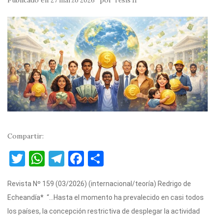
Publicado en
por
27 marzo 2026
Tesis 11
Compartir:
T
W
T
F
C
w
h
el
a
o
Revista Nº 159 (03/2026) (internacional/teoría) Redrigo de
it
at
e
c
m
Echeandía* “…Hasta el momento ha prevalecido en casi todos
te
s
gr
e
p
los países, la concepción restrictiva de desplegar la actividad