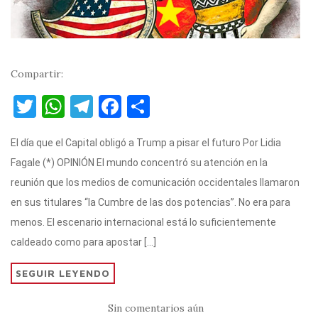
Compartir:
T
W
T
F
C
w
h
el
a
o
El día que el Capital obligó a Trump a pisar el futuro Por Lidia
it
at
e
c
m
Fagale (*) OPINIÓN El mundo concentró su atención en la
te
s
gr
e
p
reunión que los medios de comunicación occidentales llamaron
r
A
a
b
ar
en sus titulares “la Cumbre de las dos potencias”. No era para
p
m
o
ti
menos. El escenario internacional está lo suficientemente
p
o
r
caldeado como para apostar […]
k
SEGUIR LEYENDO
Sin comentarios aún