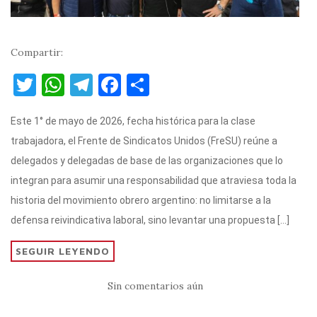
Compartir:
T
W
T
F
C
w
h
el
a
o
Este 1° de mayo de 2026, fecha histórica para la clase
it
at
e
c
m
trabajadora, el Frente de Sindicatos Unidos (FreSU) reúne a
te
s
gr
e
p
delegados y delegadas de base de las organizaciones que lo
r
A
a
b
ar
integran para asumir una responsabilidad que atraviesa toda la
p
m
o
ti
historia del movimiento obrero argentino: no limitarse a la
p
o
r
defensa reivindicativa laboral, sino levantar una propuesta […]
k
SEGUIR LEYENDO
Sin comentarios aún