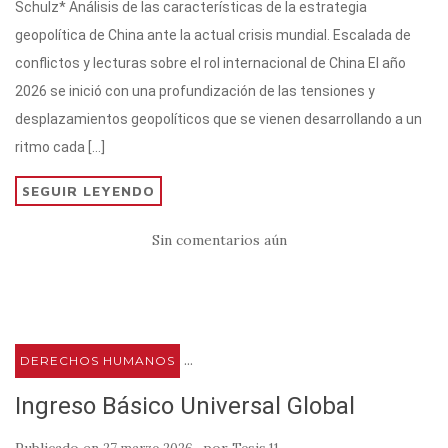
Schulz* Análisis de las características de la estrategia
te
s
gr
e
p
geopolítica de China ante la actual crisis mundial. Escalada de
r
A
a
b
ar
conflictos y lecturas sobre el rol internacional de China El año
p
m
o
ti
2026 se inició con una profundización de las tensiones y
p
o
r
desplazamientos geopolíticos que se vienen desarrollando a un
k
ritmo cada […]
SEGUIR LEYENDO
Sin comentarios aún
...
DERECHOS HUMANOS
Ingreso Básico Universal Global