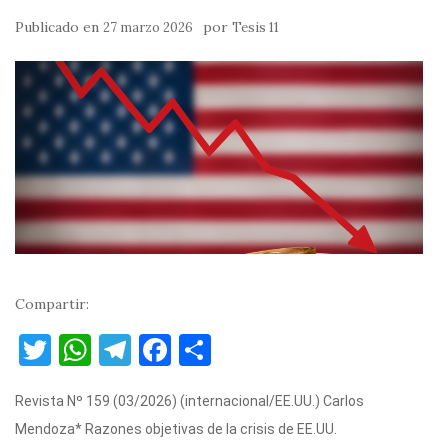
Publicado en
por
27 marzo 2026
Tesis 11
Compartir:
T
W
T
F
C
w
h
el
a
o
Revista Nº 159 (03/2026) (internacional/EE.UU.) Carlos
it
at
e
c
m
Mendoza* Razones objetivas de la crisis de EE.UU.
te
s
gr
e
p