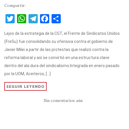
Compartir:
T
W
T
F
C
w
h
el
a
o
Lejos de la estrategia de la CGT, el Frente de Sindicatos Unidos
it
at
e
c
m
(FreSu) fue consolidando su ofensiva contra el gobierno de
te
s
gr
e
p
Javier Milei a partir de las protestas que realizó contra la
r
A
a
b
ar
reforma laboral y así se convirtió en una estructura clave
p
m
o
ti
dentro del ala dura del sindicalismo.Integrada en enero pasado
p
o
r
por la UOM, Aceiteros, […]
k
SEGUIR LEYENDO
Sin comentarios aún