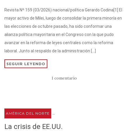
w
h
el
a
o
Revista Nº 159 (03/2026) nacional/política Gerardo Codina[1] El
it
at
e
c
m
mayor activo de Milei, luego de consolidar la primera minoría en
te
s
gr
e
p
las elecciones de octubre pasado, ha sido conformar una
r
A
a
b
ar
alianza política mayoritaria en el Congreso con la que pudo
p
m
o
ti
avanzar en la reforma de leyes centrales como la reforma
p
o
r
laboral. Junto al respaldo de la administración […]
k
SEGUIR LEYENDO
1 comentario
...
AMÉRICA DEL NORTE
La crisis de EE.UU.