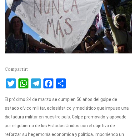
Compartir:
T
W
T
F
C
w
h
el
a
o
El próximo 24 de marzo se cumplen 50 años del golpe de
it
at
e
c
m
estado cívico militar, eclesiástico y mediático que impuso una
te
s
gr
e
p
dictadura militar en nuestro país. Golpe promovido y apoyado
r
A
a
b
ar
por el gobierno de los Estados Unidos con el objetivo de
p
m
o
ti
reforzar su hegemonía económica y política, imponiendo un