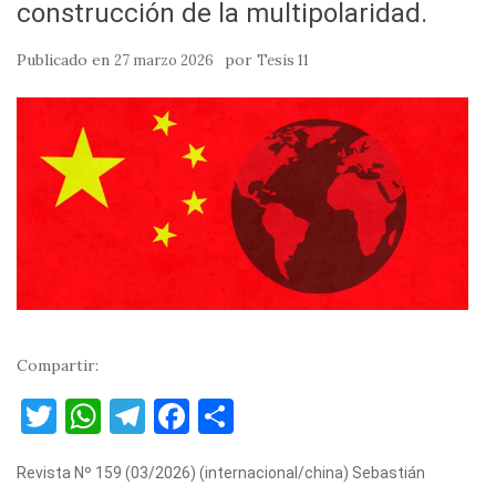
construcción de la multipolaridad.
Publicado en
por
27 marzo 2026
Tesis 11
Compartir:
T
W
T
F
C
w
h
el
a
o
Revista Nº 159 (03/2026) (internacional/china) Sebastián
it
at
e
c
m