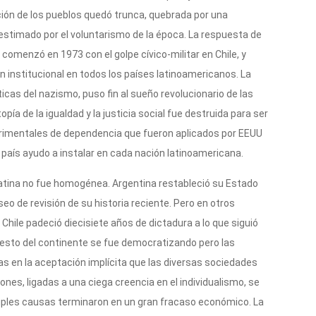
ción de los pueblos quedó trunca, quebrada por una
estimado por el voluntarismo de la época. La respuesta de
 comenzó en 1973 con el golpe cívico-militar en Chile, y
n institucional en todos los países latinoamericanos. La
ticas del nazismo, puso fin al sueño revolucionario de las
ía de la igualdad y la justicia social fue destruida para ser
erimentales de dependencia que fueron aplicados por EEUU
país ayudo a instalar en cada nación latinoamericana.
atina no fue homogénea. Argentina restableció su Estado
eo de revisión de su historia reciente. Pero en otros
. Chile padeció diecisiete años de dictadura a lo que siguió
resto del continente se fue democratizando pero las
as en la aceptación implícita que las diversas sociedades
ones, ligadas a una ciega creencia en el individualismo, se
tiples causas terminaron en un gran fracaso económico. La