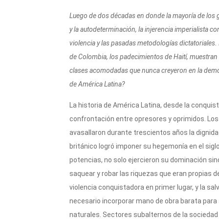
r
A
a
b
ar
Luego de dos décadas en donde la mayoría de los g
p
m
o
ti
y la autodeterminación, la injerencia imperialista co
p
o
r
violencia y las pasadas metodologías dictatoriales. 
k
de Colombia, los padecimientos de Haití, muestran u
clases acomodadas que nunca creyeron en la democra
de América Latina?
La historia de América Latina, desde la conquis
confrontación entre opresores y oprimidos. Los 
avasallaron durante trescientos años la dignida
británico logró imponer su hegemonía en el siglo
potencias, no solo ejercieron su dominación sino 
saquear y robar las riquezas que eran propias de 
violencia conquistadora en primer lugar, y la sal
necesario incorporar mano de obra barata para 
naturales. Sectores subalternos de la sociedad