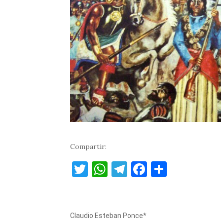
Compartir:
T
W
T
F
C
w
h
el
a
o
it
at
e
c
m
te
s
gr
e
p
Claudio Esteban Ponce*