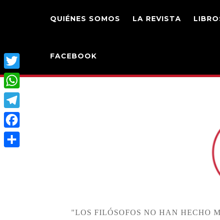
QUIÉNES SOMOS
LA REVISTA
LIBRO
FACEBOOK
T
w
W
i
h
T
t
a
e
F
t
t
l
a
e
C
s
e
c
r
o
A
g
e
m
p
r
b
p
p
a
"LOS FILÓSOFOS NO HAN HECHO M
o
a