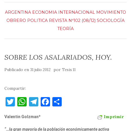
ARGENTINA
ECONOMIA
INTERNACIONAL
MOVIMIENTO
OBRERO
POLITICA
REVISTA Nº102 (08/12)
SOCIOLOGÍA
TEORÍA
SOBRE LOS ASALARIADOS, HOY.
Publicado en
por
31 julio 2012
Tesis 11
Compartir:
T
W
T
F
C
w
h
el
a
o
Imprimir
Valentin Golzman*
it
at
e
c
m
te
s
gr
e
p
“…la gran mayoría de la población económicamente activa