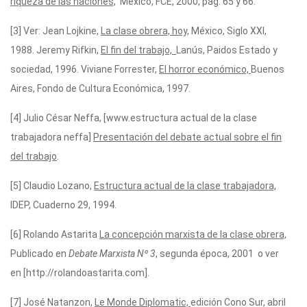
riqueza de las naciones,
México, FCE, 2000, pág. 65 y 66.
[3] Ver: Jean Lojkine,
La clase obrera, hoy,
México, Siglo XXI,
1988. Jeremy Rifkin,
El fin del trabajo,
Lanús, Paidos Estado y
sociedad, 1996. Viviane Forrester,
El horror económico,
Buenos
Aires, Fondo de Cultura Económica, 1997.
[4] Julio César Neffa, [www.estructura actual de la clase
trabajadora neffa]
Presentación del debate actual sobre el fin
del trabajo
.
[5] Claudio Lozano,
Estructura actual de la clase trabajadora,
IDEP, Cuaderno 29, 1994.
[6] Rolando Astarita
La concepción marxista de la clase obrera,
Publicado en
Debate Marxista Nº 3
, segunda época, 2001 o ver
en [http://rolandoastarita.com].
[7] José Natanzon,
Le Monde Diplomatic,
edición Cono Sur, abril