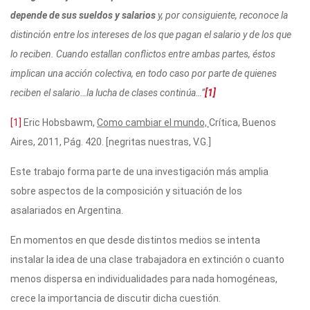
r
A
a
b
ar
depende de sus sueldos y salarios
y, por consiguiente, reconoce la
p
m
o
ti
distinción entre los intereses de los que pagan el salario y de los que
lo reciben. Cuando estallan conflictos entre ambas partes, éstos
p
o
r
implican una acción colectiva, en todo caso por parte de quienes
k
reciben el salario…la lucha de clases continúa…”
[1]
[1]
Eric Hobsbawm,
Como cambiar el mundo,
Crítica, Buenos
Aires, 2011, Pág. 420. [negritas nuestras, V.G.]
Este trabajo forma parte de una investigación más amplia
sobre aspectos de la composición y situación de los
asalariados en Argentina.
En momentos en que desde distintos medios se intenta
instalar la idea de una clase trabajadora en extinción o cuanto
menos dispersa en individualidades para nada homogéneas,
crece la importancia de discutir dicha cuestión.