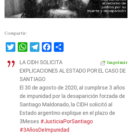
Compartir:
T
W
T
F
C
w
h
el
a
o
LA CIDH SOLICITA
Imprimir
it
at
e
c
m
EXPLICACIONES AL ESTADO POR EL CASO DE
te
s
gr
e
p
SANTIAGO
r
A
a
b
ar
El 30 de agosto de 2020, al cumplirse 3 años
p
m
o
ti
de impunidad por la desaparición forzada de
p
o
r
Santiago Maldonado, la CIDH solicitó al
k
Estado argentino explique en el plazo de
3Meses
#JusticiaPorSantiago
#3AñosDeImpunidad