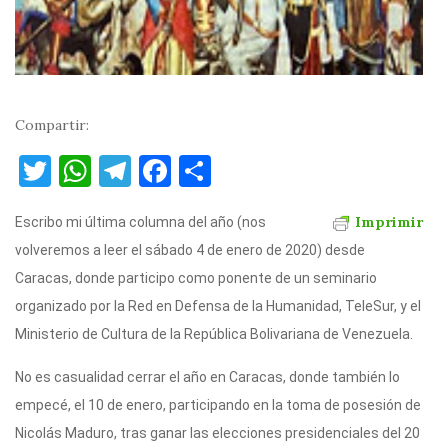
Compartir:
T
W
T
F
C
w
h
el
a
o
Imprimir
Escribo mi última columna del año (nos
it
at
e
c
m
volveremos a leer el sábado 4 de enero de 2020) desde
te
s
gr
e
p
Caracas, donde participo como ponente de un seminario
r
A
a
b
ar
organizado por la Red en Defensa de la Humanidad, TeleSur, y el
p
m
o
ti
Ministerio de Cultura de la República Bolivariana de Venezuela.
p
o
r
No es casualidad cerrar el año en Caracas, donde también lo
k
empecé, el 10 de enero, participando en la toma de posesión de
Nicolás Maduro, tras ganar las elecciones presidenciales del 20