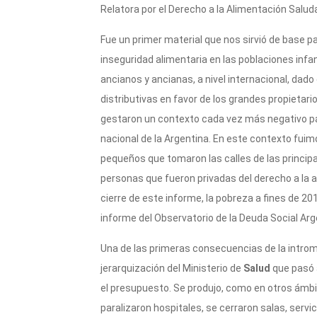
Relatora por el Derecho a la Alimentación Saluda
Fue un primer material que nos sirvió de base par
inseguridad alimentaria en las poblaciones infa
ancianos y ancianas, a nivel internacional, dad
distributivas en favor de los grandes propietari
gestaron un contexto cada vez más negativo par
nacional de la Argentina. En este contexto fuimo
pequeños que tomaron las calles de las principa
personas que fueron privadas del derecho a la al
cierre de este informe, la pobreza a fines de 20
informe del Observatorio de la Deuda Social Arg
Una de las primeras consecuencias de la intromi
jerarquización del Ministerio de
Salud
que pasó 
el presupuesto. Se produjo, como en otros ámbit
paralizaron hospitales, se cerraron salas, servi