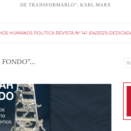
DE TRANSFORMARLO". KARL MARX
HOS HUMANOS
POLITICA
REVISTA Nº 141 (04/2021)-DEDICA
R FONDO”…
Bus