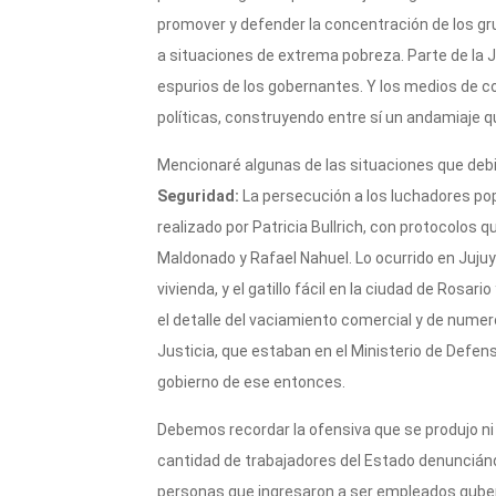
promover y defender la concentración de los gr
a situaciones de extrema pobreza. Parte de la J
espurios de los gobernantes. Y los medios de c
políticas, construyendo entre sí un andamiaje q
Mencionaré algunas de las situaciones que deb
Seguridad:
La persecución a los luchadores popul
realizado por Patricia Bullrich, con protocolos 
Maldonado y Rafael Nahuel. Lo ocurrido en Jujuy
vivienda, y el gatillo fácil en la ciudad de Ros
el detalle del vaciamiento comercial y de nume
Justicia, que estaban en el Ministerio de Defe
gobierno de ese entonces.
Debemos recordar la ofensiva que se produjo ni
cantidad de trabajadores del Estado denuncián
personas que ingresaron a ser empleados guber