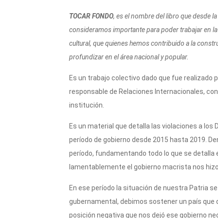
p
o
r
k
TOCAR FONDO
, es el nombre del libro que desde
consideramos importante para poder trabajar en la 
cultural, que quienes hemos contribuido a la cons
profundizar en el área nacional y popular.
Es un trabajo colectivo dado que fue realizado 
responsable de Relaciones Internacionales, con 
institución.
Es un material que detalla las violaciones a lo
período de gobierno desde 2015 hasta 2019. Den
período, fundamentando todo lo que se detalla en 
lamentablemente el gobierno macrista nos hi
En ese período la situación de nuestra Patria se
gubernamental, debimos sostener un país que
posición negativa que nos dejó ese gobierno neo