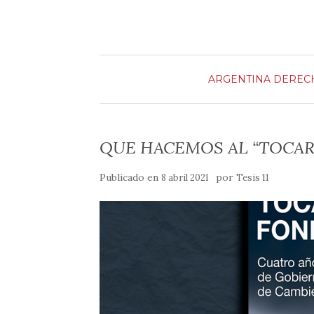
m
o
r
k
t
i
ARGENTINA
DEREC
r
QUE HACEMOS AL “TOCA
Publicado en
por
8 abril 2021
Tesis 11