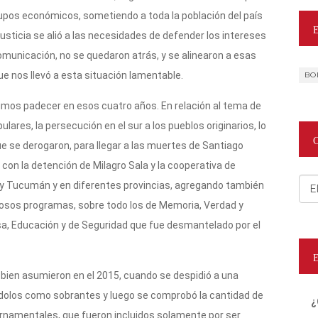
upos económicos, sometiendo a toda la población del país
usticia se alió a las necesidades de defender los intereses
omunicación, no se quedaron atrás, y se alinearon a esas
ue nos llevó a esta situación lamentable.
BO
imos padecer en esos cuatro años. En relación al tema de
ares, la persecución en el sur a los pueblos originarios, lo
que se derogaron, para llegar a las muertes de Santiago
 con la detención de Milagro Sala y la cooperativa de
Cat
ario y Tucumán y en diferentes provincias, agregando también
rosos programas, sobre todo los de Memoria, Verdad y
nsa, Educación y de Seguridad que fue desmantelado por el
 bien asumieron en el 2015, cuando se despidió a una
dolos como sobrantes y luego se comprobó la cantidad de
¿
namentales, que fueron incluidos solamente por ser