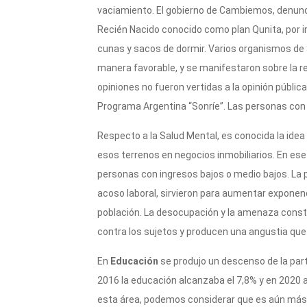
vaciamiento. El gobierno de Cambiemos, denun
Recién Nacido conocido como plan Qunita, por ir
cunas y sacos de dormir. Varios organismos de S
manera favorable, y se manifestaron sobre la r
opiniones no fueron vertidas a la opinión pública
Programa Argentina “Sonríe”. Las personas con d
Respecto a la Salud Mental, es conocida la idea
esos terrenos en negocios inmobiliarios. En ese
personas con ingresos bajos o medio bajos. La p
acoso laboral, sirvieron para aumentar exponenc
población. La desocupación y la amenaza consta
contra los sujetos y producen una angustia q
En
Educación
se produjo un descenso de la part
2016 la educación alcanzaba el 7,8% y en 2020 al
esta área, podemos considerar que es aún más 