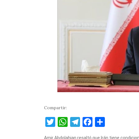
Compartir:
T
W
T
F
C
w
h
el
a
o
Amir Abdolahian resaltó que Irán tiene condicion