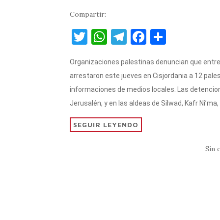
Compartir:
T
W
T
F
C
w
h
el
a
o
Organizaciones palestinas denuncian que entre
it
at
e
c
m
arrestaron este jueves en Cisjordania a 12 pale
te
s
gr
e
p
informaciones de medios locales. Las detencion
r
A
a
b
ar
Jerusalén, y en las aldeas de Silwad, Kafr Ni’ma,
p
m
o
ti
SEGUIR LEYENDO
p
o
r
k
Sin 