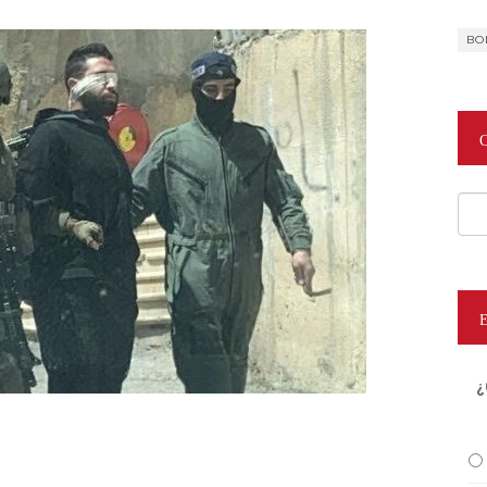
BO
Cat
¿