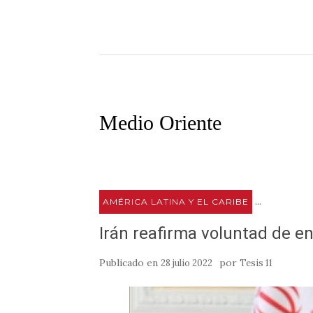
m
o
r
k
t
i
r
Medio Oriente
...
AMÉRICA LATINA Y EL CARIBE
Irán reafirma voluntad de en
Publicado en
por
28 julio 2022
Tesis 11