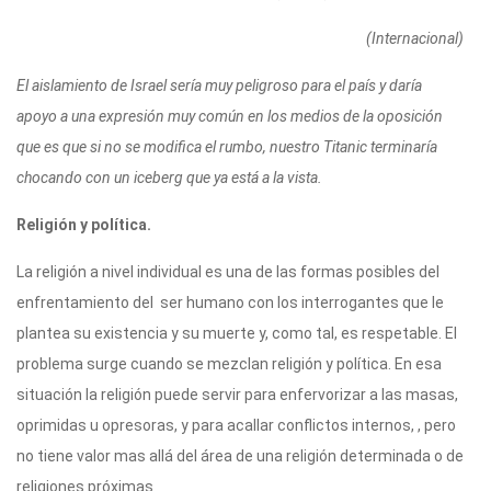
r
A
a
b
ar
(Internacional)
p
m
o
ti
p
o
r
El aislamiento de Israel sería muy peligroso para el país y daría
apoyo a una expresión muy común en los medios de la oposición
k
que es que si no se modifica el rumbo, nuestro Titanic terminaría
chocando con un iceberg que ya está a la vista.
Religión y política.
La religión a nivel individual es una de las formas posibles del
enfrentamiento del ser humano con los interrogantes que le
plantea su existencia y su muerte y, como tal, es respetable. El
problema surge cuando se mezclan religión y política. En esa
situación la religión puede servir para enfervorizar a las masas,
oprimidas u opresoras, y para acallar conflictos internos, , pero
no tiene valor mas allá del área de una religión determinada o de
religiones próximas