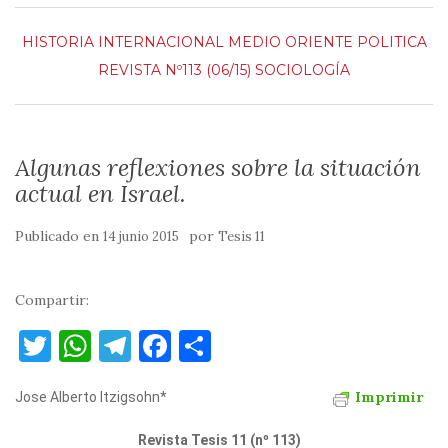
HISTORIA
INTERNACIONAL
MEDIO ORIENTE
POLITICA
REVISTA Nº113 (06/15)
SOCIOLOGÍA
Algunas reflexiones sobre la situación
actual en Israel.
Publicado en
por
14 junio 2015
Tesis 11
Compartir:
T
W
T
F
C
w
h
el
a
o
Imprimir
Jose Alberto Itzigsohn*
it
at
e
c
m
te
s
gr
e
p
Revista Tesis 11 (nº 113)