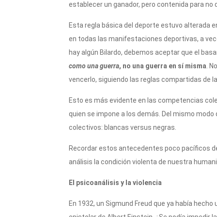
establecer un ganador, pero contenida para no d
Esta regla básica del deporte estuvo alterada 
en todas las manifestaciones deportivas, a ve
hay algún Bilardo, debemos aceptar que el basa
como una guerra
, no una guerra en sí misma
. N
vencerlo, siguiendo las reglas compartidas de la
Esto es más evidente en las competencias colec
quien se impone a los demás. Del mismo modo 
colectivos: blancas versus negras.
Recordar estos antecedentes poco pacíficos de 
análisis la condición violenta de nuestra human
El psicoanálisis y la violencia
En 1932, un Sigmund Freud que ya había hecho u