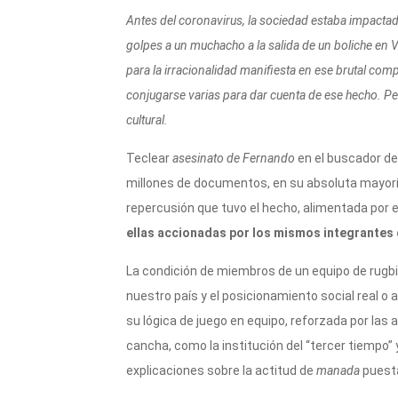
p
m
o
ti
p
o
r
Antes del coronavirus, la sociedad estaba impact
golpes a un muchacho a la salida de un boliche en V
k
para la irracionalidad manifiesta en ese brutal co
conjugarse varias para dar cuenta de ese hecho. 
cultural.
Teclear
asesinato de Fernando
en el buscador de
millones de documentos, en su absoluta mayorí
repercusión que tuvo el hecho, alimentada por e
ellas accionadas por los mismos integrantes 
La condición de miembros de un equipo de rugbi
nuestro país y el posicionamiento social real o 
su lógica de juego en equipo, reforzada por las
cancha, como la institución del “tercer tiempo”
explicaciones sobre la actitud de
manada
puesta