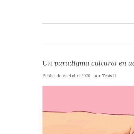
m
o
r
k
t
i
r
Un paradigma cultural en ac
Publicado en
por
4 abril 2020
Tesis 11