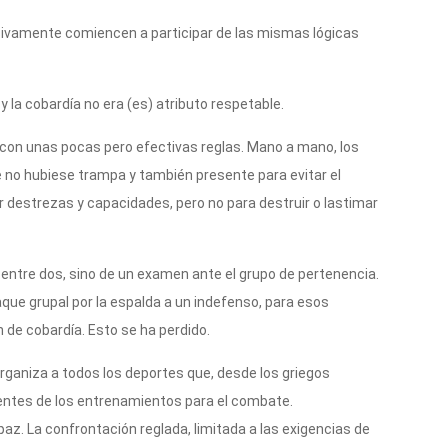
sivamente comiencen a participar de las mismas lógicas
y la cobardía no era (es) atributo respetable.
n con unas pocas pero efectivas reglas. Mano a mano, los
e no hubiese trampa y también presente para evitar el
r destrezas y capacidades, pero no para destruir o lastimar
 entre dos, sino de un examen ante el grupo de pertenencia.
taque grupal por la espalda a un indefenso, para esos
 de cobardía. Esto se ha perdido.
 organiza a todos los deportes que, desde los griegos
entes de los entrenamientos para el combate.
z. La confrontación reglada, limitada a las exigencias de