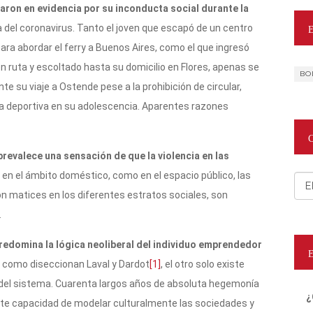
ron en evidencia por su inconducta social durante la
 del coronavirus. Tanto el joven que escapó de un centro
ara abordar el ferry a Buenos Aires, como el que ingresó
 ruta y escoltado hasta su domicilio en Flores, apenas se
BO
te su viaje a Ostende pese a la prohibición de circular,
na deportiva en su adolescencia. Aparentes razones
prevalece una sensación de que la violencia en las
 en el ámbito doméstico, como en el espacio público, las
Cat
n matices en los diferentes estratos sociales, son
.
redomina la lógica neoliberal del individuo emprendedor
, como diseccionan Laval y Dardot
[1]
, el otro solo existe
a del sistema. Cuarenta largos años de absoluta hegemonía
¿
nte capacidad de modelar culturalmente las sociedades y