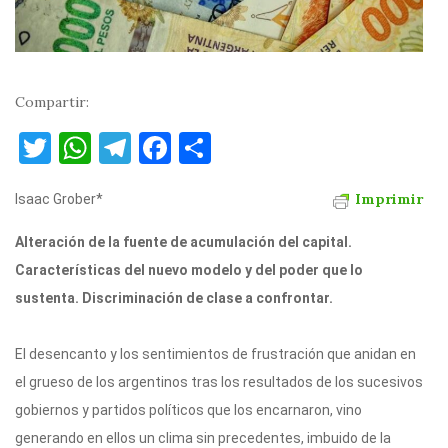
Compartir:
T
W
T
F
C
w
h
el
a
o
Imprimir
Isaac Grober*
it
at
e
c
m
te
s
gr
e
p
Alteración de la fuente de acumulación del capital.
r
A
a
b
ar
Características del nuevo modelo y del poder que lo
p
m
o
ti
sustenta. Discriminación de clase a confrontar.
p
o
r
El desencanto y los sentimientos de frustración que anidan en
k
el grueso de los argentinos tras los resultados de los sucesivos
gobiernos y partidos políticos que los encarnaron, vino
generando en ellos un clima sin precedentes, imbuido de la