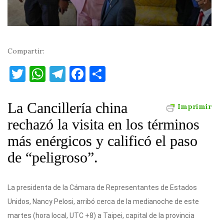
Compartir:
T
W
T
F
C
w
h
el
a
o
it
at
e
c
m
La Cancillería china
Imprimir
te
s
gr
e
p
rechazó la visita en los términos
r
A
a
b
ar
más enérgicos y calificó el paso
p
m
o
ti
de “peligroso”.
p
o
r
k
La presidenta de la Cámara de Representantes de Estados
Unidos, Nancy Pelosi, arribó cerca de la medianoche de este
martes (hora local, UTC +8) a Taipei, capital de la provincia