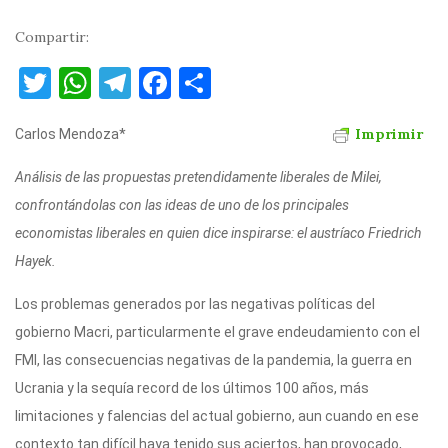
Compartir:
T
W
T
F
C
w
h
el
a
o
Imprimir
Carlos Mendoza*
it
at
e
c
m
te
s
gr
e
p
Análisis de las propuestas pretendidamente liberales de Milei,
r
A
a
b
ar
confrontándolas con las ideas de uno de los principales
p
m
o
ti
economistas liberales en quien dice inspirarse: el austríaco Friedrich
Hayek.
p
o
r
k
Los problemas generados por las negativas políticas del
gobierno Macri, particularmente el grave endeudamiento con el
FMI, las consecuencias negativas de la pandemia, la guerra en
Ucrania y la sequía record de los últimos 100 años, más
limitaciones y falencias del actual gobierno, aun cuando en ese
contexto tan difícil haya tenido sus aciertos, han provocado,