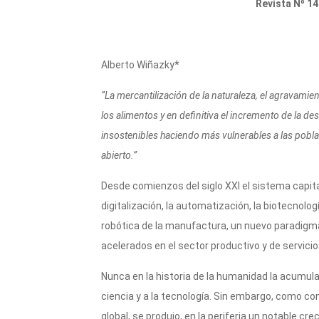
it
at
e
c
m
Revista Nº 14
te
s
gr
e
p
r
A
a
b
ar
Alberto Wiñazky*
p
m
o
ti
p
o
r
“La mercantilización de la naturaleza, el agravami
los alimentos y en definitiva el incremento de la d
k
insostenibles haciendo más vulnerables a las poblac
abierto.”
Desde comienzos del siglo XXI el sistema capita
digitalización, la automatización, la biotecnología
robótica de la manufactura, un nuevo paradigm
acelerados en el sector productivo y de servicio
Nunca en la historia de la humanidad la acumul
ciencia y a la tecnología. Sin embargo, como c
global, se produjo, en la periferia un notable cre