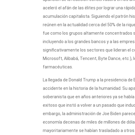
aceleró el afán de las élites por lograr una ráp
acumulación capitalista. Siguiendo el patrón his
reúnen en la actualidad cerca del 50% de la riqu
fue como los grupos altamente concentrados se
incluyendo a los grandes bancos y a las empre
significativamente los sectores que lideran el 
Microsoft, Alibabá, Tencent, Byte Dance, etc.),
farmacéuticas.
La llegada de Donald Trump a la presidencia de E
accidente en la historia de la humanidad. Su ap
soberanista que en años anteriores ya se había h
exitoso que instó a volver a un pasado que indu
embargo, la administración de Joe Biden parece 
economía decenas de miles de millones de dólar
mayoritariamente se habían trasladado a otros t