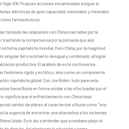
el Siglo XXI. Propuso acciones encaminadas a lograr el
rías eléctricas de gran capacidad, materiales y minerales
activos farmacéuticos.
ían tensado las relaciones con China marcadas por la
o trasfondo la competencia por la primacía que aún
 sistema capitalista mundial. Pero China, por la magnitud
o singular del crecimiento desigual y combinado, al lograr
alización productiva. El análisis de esta controversia
 un fenómeno rígido y estático, sino como un componente
ción capitalista global. Con Joe Biden, todo parecería
nazas hacia Rusia en forma similar a las efectuadas por el
o significa que el enfrentamiento con China haya
arcial cambio de planes al caracterizar a Rusia como “una
ó la urgencia de encontrar una alternativa a los sistemas
 Reino Unido. Esto dio a entender que a mediano plazo el