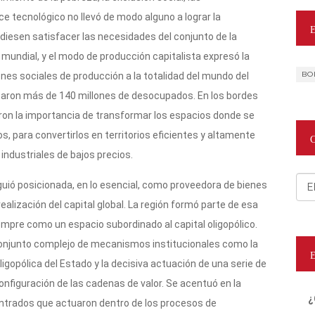
ance tecnológico no llevó de modo alguno a lograr la
diesen satisfacer las necesidades del conjunto de la
undial, y el modo de producción capitalista expresó la
BO
ones sociales de producción a la totalidad del mundo del
ocaron más de 140 millones de desocupados. En los bordes
ron la importancia de transformar los espacios donde se
, para convertirlos en territorios eficientes y altamente
industriales de bajos precios.
Cat
iguió posicionada, en lo esencial, como proveedora de bienes
alización del capital global. La región formó parte de esa
mpre como un espacio subordinado al capital oligopólico.
onjunto complejo de mecanismos institucionales como la
oligopólica del Estado y la decisiva actuación de una serie de
nfiguración de las cadenas de valor. Se acentuó en la
¿
entrados que actuaron dentro de los procesos de