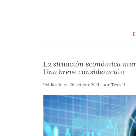
m
o
r
k
t
i
E
r
La situación económica mund
Una breve consideración
Publicado en
por
26 octubre 2021
Tesis 11