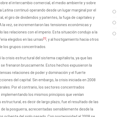
obre el intercambio comercial, el medio ambiente y sobre
ca Latina continuó operando desde un lugar marginal por el
al, el giro de dividendos y patentes, la fuga de capitales y
 A la vez, se incrementaron las tensiones económicas y
 las relaciones con el imperio. Esta situación condujo a la
[1]
feria elegidos en las urnas
, y al hostigamiento hacia otros
de los grupos concentrados.
a crisis estructural del sistema capitalista, ya que las
al se frenaron bruscamente. Estos hechos expusieron la
 intensas relaciones de poder y dominación y el fuerte
iones del capital. Sin embargo, la crisis iniciada en 2008
erales. Por el contrario, los sectores concentrados
e implementando los mismos principios que venían
estructural, es decir de largo plazo, fue el resultado de las
 de la posguerra, acrecentadas sensiblemente desde la
os ochenta del siglo pasado. Con posterioridad al 2008 se