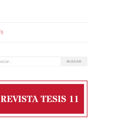
1)
car:
BUSCAR