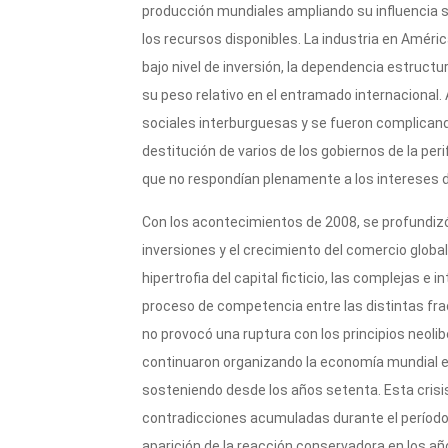
producción mundiales ampliando su influencia s
los recursos disponibles. La industria en Améri
bajo nivel de inversión, la dependencia estructur
su peso relativo en el entramado internacional.
sociales interburguesas y se fueron complicando
destitución de varios de los gobiernos de la peri
que no respondían plenamente a los intereses 
Con los acontecimientos de 2008, se profundizó l
inversiones y el crecimiento del comercio glob
hipertrofia del capital ficticio, las complejas e
proceso de competencia entre las distintas fracc
no provocó una ruptura con los principios neolib
continuaron organizando la economía mundial 
sosteniendo desde los años setenta. Esta crisis 
contradicciones acumuladas durante el período
aparición de la reacción conservadora en los añ