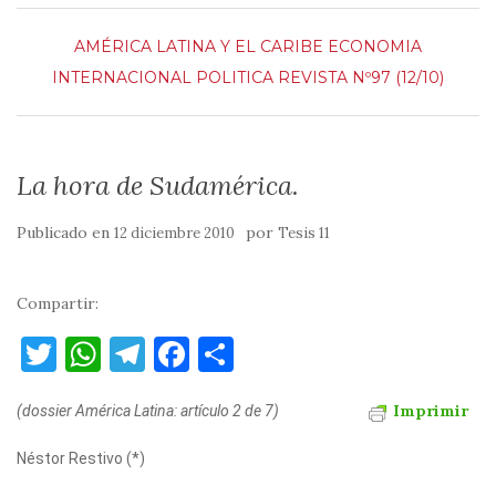
AMÉRICA LATINA Y EL CARIBE
ECONOMIA
INTERNACIONAL
POLITICA
REVISTA Nº97 (12/10)
La hora de Sudamérica.
Publicado en
por
12 diciembre 2010
Tesis 11
Compartir:
T
W
T
F
C
w
h
el
a
o
Imprimir
(dossier América Latina: artículo 2 de 7)
it
at
e
c
m
te
s
gr
e
p
Néstor Restivo (*)
r
A
a
b
ar