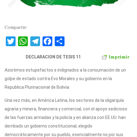
Compartir:
T
W
T
F
C
w
h
el
a
o
Imprimir
it
DECLARACION DE TESIS 11
at
e
c
m
te
s
gr
e
p
Asistimos estupefactos e indignados a la consumación de un
r
A
a
b
ar
golpe de estado contra Evo Morales y su gobierno en la
p
m
o
ti
Republica Plurinacional de Bolivia.
p
o
r
Una vez más, en América Latina, los sectores de la oligarquía
k
agraria y minera, financiera y comercial
,
con el apoyo sedicioso
de las fuerzas armadas y la policía y en alianza con EE.UU. han
derribado un gobierno constitucional, elegido
democráticamente por su pueblo, esencialmente no por sus