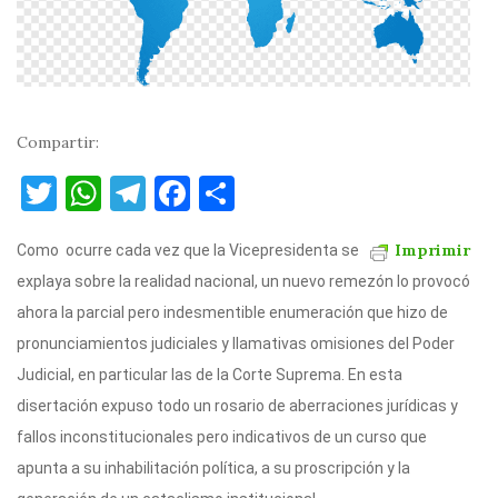
Compartir:
T
W
T
F
C
w
h
el
a
o
Imprimir
Como ocurre cada vez que la Vicepresidenta se
it
at
e
c
m
explaya sobre la realidad nacional, un nuevo remezón lo provocó
te
s
gr
e
p
ahora la parcial pero indesmentible enumeración que hizo de
r
A
a
b
ar
pronunciamientos judiciales y llamativas omisiones del Poder
p
m
o
ti
Judicial, en particular las de la Corte Suprema. En esta
p
o
r
disertación expuso todo un rosario de aberraciones jurídicas y
k
fallos inconstitucionales pero indicativos de un curso que
apunta a su inhabilitación política, a su proscripción y la