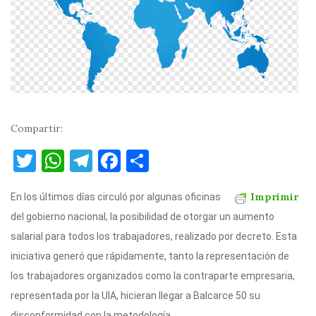
Compartir:
T
W
T
F
C
w
h
el
a
o
Imprimir
En los últimos días circuló por algunas oficinas
it
at
e
c
m
del gobierno nacional, la posibilidad de otorgar un aumento
te
s
gr
e
p
salarial para todos los trabajadores, realizado por decreto. Esta
r
A
a
b
ar
iniciativa generó que rápidamente, tanto la representación de
p
m
o
ti
los trabajadores organizados como la contraparte empresaria,
p
o
r
representada por la UIA, hicieran llegar a Balcarce 50 su
disconformidad con la metodología.