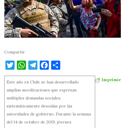
Compartir:
T
W
T
F
C
w
h
el
a
o
Imprimir
it
at
e
c
m
Este año en Chile se han desarrollado
te
s
gr
e
p
amplias movilizaciones que expresan
múltiples demandas sociales,
r
A
a
b
ar
sistemáticamente desoídas por las
p
m
o
ti
autoridades de gobierno. Durante la semana
p
o
r
del 14 de octubre de 2019, jóvenes