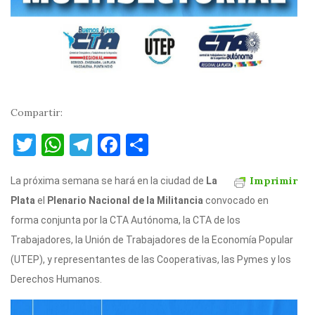
Compartir:
T
W
T
F
C
w
h
el
a
o
Imprimir
La próxima semana se hará en la ciudad de
it
at
e
c
m
La
Plata
el
Plenario Nacional de la Militancia
convocado en
te
s
gr
e
p
forma conjunta por la CTA Autónoma, la CTA de los
r
A
a
b
ar
Trabajadores, la Unión de Trabajadores de la Economía Popular
p
m
o
ti
(UTEP), y representantes de las Cooperativas, las Pymes y los
p
o
r
Derechos Humanos.
k