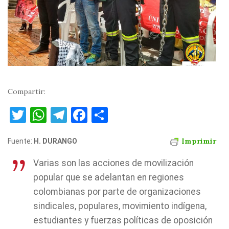
Compartir:
T
W
T
F
C
w
h
el
a
o
Imprimir
Fuente:
it
H. DURANGO
at
e
c
m
te
s
gr
e
p
Varias son las acciones de movilización
r
A
a
b
ar
popular que se adelantan en regiones
p
m
o
ti
colombianas por parte de organizaciones
sindicales, populares, movimiento indígena,
p
o
r
estudiantes y fuerzas políticas de oposición