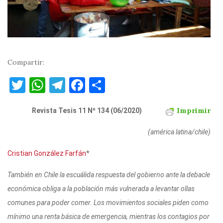
Compartir:
T
W
T
F
C
w
h
el
a
o
Imprimir
it
Revista Tesis 11 Nº 134 (06/2020)
at
e
c
m
te
s
gr
e
p
(américa latina/chile)
r
A
a
b
ar
Cristian González Farfán
*
p
m
o
ti
p
o
r
También en Chile la escuálida respuesta del gobierno ante la debacle
económica obliga a la población más vulnerada a levantar ollas
k
comunes para poder comer. Los movimientos sociales piden como
mínimo una renta básica de emergencia, mientras los contagios por