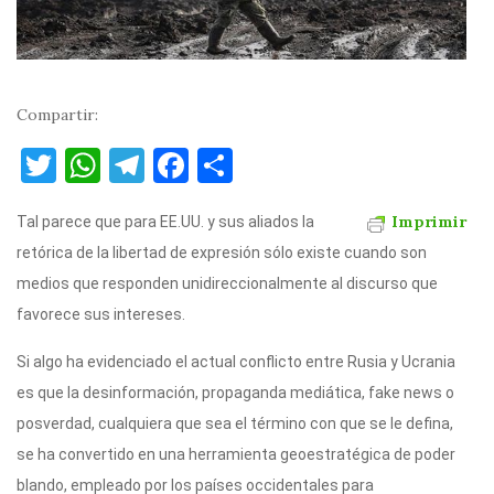
Compartir:
T
W
T
F
C
w
h
el
a
o
Imprimir
Tal parece que para EE.UU. y sus aliados la
it
at
e
c
m
retórica de la libertad de expresión sólo existe cuando son
te
s
gr
e
p
medios que responden unidireccionalmente al discurso que
r
A
a
b
ar
favorece sus intereses.
p
m
o
ti
Si algo ha evidenciado el actual conflicto entre Rusia y Ucrania
p
o
r
es que la desinformación, propaganda mediática, fake news o
k
posverdad, cualquiera que sea el término con que se le defina,
se ha convertido en una herramienta geoestratégica de poder
blando, empleado por los países occidentales para