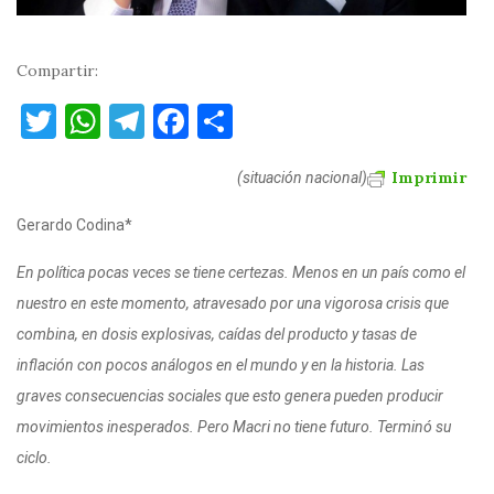
Compartir:
T
W
T
F
C
w
h
el
a
o
Imprimir
it
at
e
c
m
(situación nacional)
te
s
gr
e
p
Gerardo Codina*
r
A
a
b
ar
En política pocas veces se tiene certezas. Menos en un país como el
p
m
o
ti
nuestro en este momento, atravesado por una vigorosa crisis que
p
o
r
combina, en dosis explosivas, caídas del producto y tasas de
k
inflación con pocos análogos en el mundo y en la historia. Las
graves consecuencias sociales que esto genera pueden producir
movimientos inesperados. Pero Macri no tiene futuro. Terminó su
ciclo.