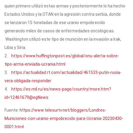
quien primero utilizó estas armas y posteriormente lo ha hecho
Estados Unidos y la OTAN en la agresión contra serbia, donde
se lanzaron 15 toneladas de ese uranio empobrecido
generando miles de casos de enfermedades oncológicas.
Washington utilizó este tipo de munición en la invasión a Irak,
Libia y Siria.
2.
https://www.huffingtonpost.es/global/onu-alerta-sobre-
tipo-arma-enviada-ucrania.html
3.
https://actualidad.rt.com/actualidad/461533-putin-rusia-
vera-obligada-responder
4.
https://es.mil.ru/es/news-page/country/more.htm?
id=12461679@egNews
Fuente:
https://www.telesurtv.net/bloggers/Londres-
Municiones-con-uranio-empobrecido-para-Ucrania-20230430-
0001.html