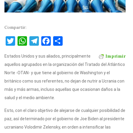
Compartir:
T
W
T
F
C
w
h
el
a
o
Imprimir
Estados Unidos y sus aliados, principalmente
it
at
e
c
m
aquellos agrupados en la organización del Tratado del Atlántico
te
s
gr
e
p
Norte -OTAN- y que tiene al gobierno de Washington y el
r
A
a
b
ar
británico como sus referentes, no dejan de nutrir a Ucrania con
p
m
o
ti
más y más armas, incluso aquellas que ocasionan daños a la
p
o
r
salud y el medio ambiente.
k
Esto, con el claro objetivo de alejarse de cualquier posibilidad de
paz, así determinado por el gobierno de Joe Biden al presidente
ucraniano Volodimir Zelensky, en orden a intensificar las