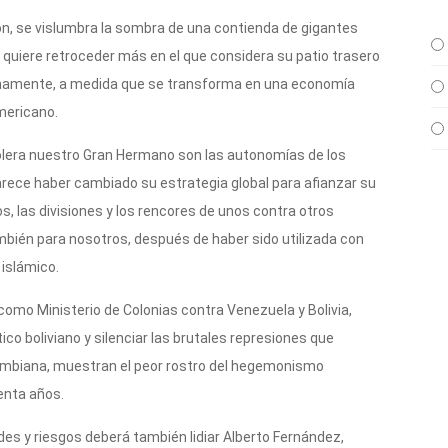
ión, se vislumbra la sombra de una contienda de gigantes
quiere retroceder más en el que considera su patio trasero
tinamente, a medida que se transforma en una economía
mericano.
tolera nuestro Gran Hermano son las autonomías de los
arece haber cambiado su estrategia global para afianzar su
os, las divisiones y los rencores de unos contra otros
mbién para nosotros, después de haber sido utilizada con
o islámico.
A como Ministerio de Colonias contra Venezuela y Bolivia,
tico boliviano y silenciar las brutales represiones que
lombiana, muestran el peor rostro del hegemonismo
enta años.
des y riesgos deberá también lidiar Alberto Fernández,