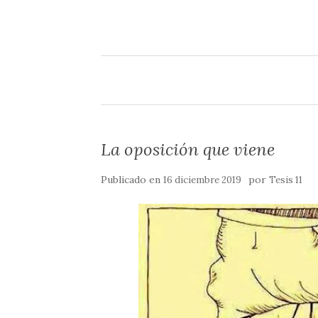
m
o
r
k
t
i
r
La oposición que viene
Publicado en
por
16 diciembre 2019
Tesis 11