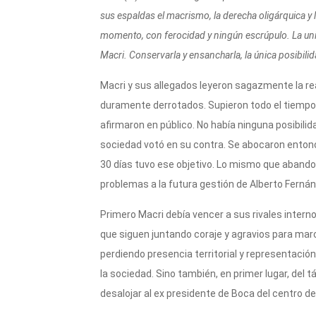
p
m
o
ti
sus espaldas el macrismo, la derecha oligárquica y
p
o
r
momento, con ferocidad y ningún escrúpulo. La uni
k
Macri. Conservarla y ensancharla, la única posibili
Macri y sus allegados leyeron sagazmente la rea
duramente derrotados. Supieron todo el tiempo q
afirmaron en público. No había ninguna posibilida
sociedad votó en su contra. Se abocaron entonc
30 días tuvo ese objetivo. Lo mismo que abando
problemas a la futura gestión de Alberto Ferná
Primero Macri debía vencer a sus rivales intern
que siguen juntando coraje y agravios para marc
perdiendo presencia territorial y representaci
la sociedad. Sino también, en primer lugar, del
desalojar al ex presidente de Boca del centro de 