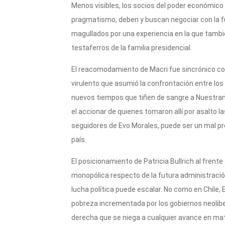
Menos visibles, los socios del poder económico 
pragmatismo, deben y buscan negociar con la f
magullados por una experiencia en la que tambié
testaferros de la familia presidencial.
El reacomodamiento de Macri fue sincrónico con 
virulento que asumió la confrontación entre los 
nuevos tiempos que tiñen de sangre a Nuestramé
el accionar de quienes tomaron allí por asalto 
seguidores de Evo Morales, puede ser un mal pre
país.
El posicionamiento de Patricia Bullrich al frente
monopólica respecto de la futura administración
lucha política puede escalar. No como en Chile, 
pobreza incrementada por los gobiernos neoliber
derecha que se niega a cualquier avance en mater