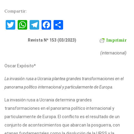
Compartir:
T
W
T
F
C
w
h
el
a
o
Imprimir
it
at
Revista Nº 153 (03/2023)
e
c
m
te
s
gr
e
p
(internacional)
r
A
a
b
ar
Oscar Expósito*
p
m
o
ti
p
o
r
La invasión rusa a Ucrania plantea grandes transformaciones en el
panorama político internacional y particularmente de Europa.
k
La invasión rusa a Ucrania determina grandes
transformaciones en el panorama político internacional y
particularmente de Europa. El conflicto es el resultado de un
conjunto de acontecimientos que abarcan la posguerra, con
etapas fundamentales como la disolución de la URSS y la