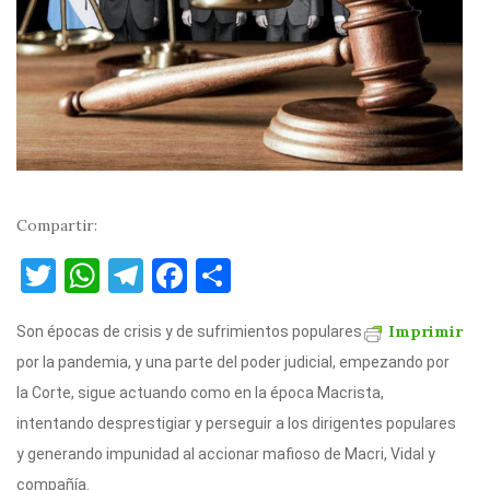
Compartir:
T
W
T
F
C
w
h
el
a
o
Imprimir
Son épocas de crisis y de sufrimientos populares
it
at
e
c
m
por la pandemia, y una parte del poder judicial, empezando por
te
s
gr
e
p
la Corte, sigue actuando como en la época Macrista,
r
A
a
b
ar
intentando desprestigiar y perseguir a los dirigentes populares
p
m
o
ti
y generando impunidad al accionar mafioso de Macri, Vidal y
p
o
r
compañía.