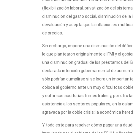
p
o
r
(flexibilización laboral, privatización del sistem
k
disminución del gasto social, disminución de la
devaluación y acepta que la inflación es multic
de precios.
Sin embargo, impone una disminución del défici
lo que plantearon originalmente el FMI y el gob
una disminución gradual de los préstamos del B
declarada intención gubernamental de aumento s
sólo podrían cumplirse si se logra un importan
coloca al gobierno ante un muy dificultoso dobl
y sufrir sus auditorías trimestrales y, por otro 
asistencia a los sectores populares, en la calam
agravada por la doble crisis: la económica here
Y todo esto para resolver cómo pagar una deuda