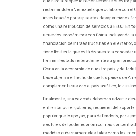
que hizo al respecto recientemente nuestro paí
reclamándole a Venezuela que colabore con el 
investigación por supuestas desapariciones for
como una retribución de servicios a EEUU. En to
acuerdos económicos con China, incluyendo la 
financiación de infraestructuras en el exterior
tiene límites lo que está dispuesto a conceder
ha manifestado reiteradamente su gran preocup
China en la economía de nuestro país y de tod
base objetiva el hecho de que los países de Amé
complementarias con el país asiático, lo cual n
Finalmente, una vez más debemos advertir desd
enfrentar por el gobierno, requieren del soport
popular que lo apoyan, para defenderlo, por eje
sectores del poder económico más concentrado
medidas gubernamentales tales como las intentad