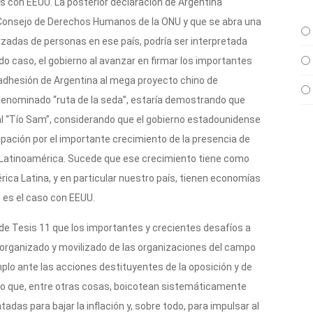
s con EEUU. La posterior declaración de Argentina
Consejo de Derechos Humanos de la ONU y que se abra una
zadas de personas en ese país, podría ser interpretada
do caso, el gobierno al avanzar en firmar los importantes
adhesión de Argentina al mega proyecto chino de
, denominado “ruta de la seda”, estaría demostrando que
 al “Tío Sam”, considerando que el gobierno estadounidense
ación por el importante crecimiento de la presencia de
a Latinoamérica. Sucede que ese crecimiento tiene como
rica Latina, y en particular nuestro país, tienen economías
o es el caso con EEUU.
e Tesis 11 que los importantes y crecientes desafíos a
e organizado y movilizado de las organizaciones del campo
mplo ante las acciones destituyentes de la oposición y de
 que, entre otras cosas, boicotean sistemáticamente
as para bajar la inflación y, sobre todo, para impulsar al