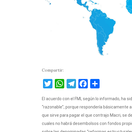
Compartir:
T
W
T
F
C
w
h
el
a
o
El acuerdo con el FMI, según lo informado, ha s
it
at
e
c
m
“razonable”, porque respondería básicamente a 
te
s
gr
e
p
que sirve para pagar el que contrajo Macri, se d
r
A
a
b
ar
cuales no habrá desembolsos con fondos propi
p
m
o
ti
sobre las denominadas “reformas estructurales