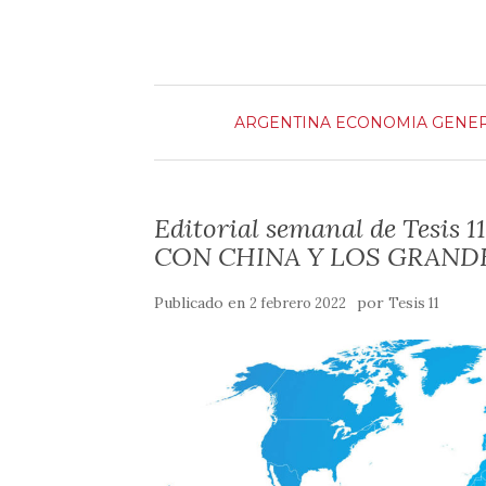
m
o
r
k
t
i
ARGENTINA
ECONOMIA
GENE
r
Editorial semanal de Tesi
CON CHINA Y LOS GRAND
Publicado en
por
2 febrero 2022
Tesis 11