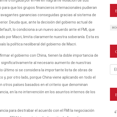
ente otorgada por el FMI en flagrante violación de sus
o para que los grupos financieros internacionales pudieran
extravagantes ganancias conseguidas gracias al sistema de
erior. Deuda que, ante la decisión del gobierno actual de
BO
efault, lo condiciona a un nuevo acuerdo ante el FMI, que
o por Macri, limita claramente nuestra soberanía. Esta es
ís la política neoliberal del gobierno de Macri.
irmar el gobierno con China, tienen la doble importancia de
r significativamente al necesario aumento de nuestras
Cat
 último si se considera la importante lista de obras de
co y, por otro lado, porque China viene aplicando en todo el
 otros países basados en el criterio que denominan
cia, en la no intervención en los asuntos internos de los
cia para destrabar el acuerdo con el FMI la negociación
¿