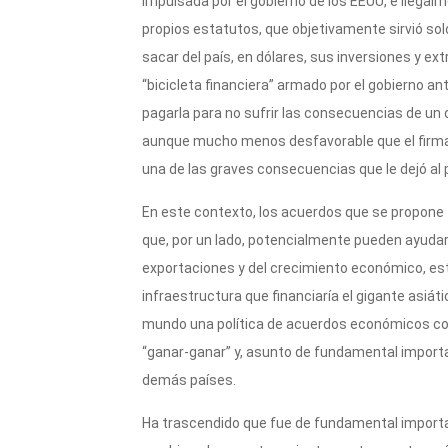
impulsada por el gobierno de los EEUU, e ilegalm
propios estatutos, que objetivamente sirvió sol
sacar del país, en dólares, sus inversiones y 
“bicicleta financiera” armado por el gobierno ant
pagarla para no sufrir las consecuencias de un d
aunque mucho menos desfavorable que el firmad
una de las graves consecuencias que le dejó al pa
En este contexto, los acuerdos que se propone f
que, por un lado, potencialmente pueden ayuda
exportaciones y del crecimiento económico, esto
infraestructura que financiaría el gigante asiáti
mundo una política de acuerdos económicos con
“ganar-ganar” y, asunto de fundamental importan
demás países.
Ha trascendido que fue de fundamental importan