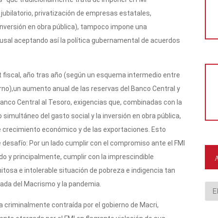
a jubilatorio, privatización de empresas estatales,
 inversión en obra pública), tampoco impone una
ausal aceptando así la política gubernamental de acuerdos
t fiscal, año tras año (según un esquema intermedio entre
ierno),un aumento anual de las reservas del Banco Central y
anco Central al Tesoro, exigencias que, combinadas con la
imultáneo del gasto social y la inversión en obra pública,
te crecimiento económico y de las exportaciones. Esto
e desafío: Por un lado cumplir con el compromiso ante el FMI
lado y principalmente, cumplir con la imprescindible
itosa e intolerable situación de pobreza e indigencia tan
dada del Macrismo y la pandemia.
Arc
 criminalmente contraída por el gobierno de Macri,