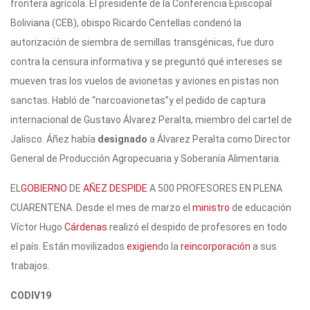
frontera agrícola. El presidente de la Conferencia Episcopal
Boliviana (CEB), obispo Ricardo Centellas condenó la
autorización de siembra de semillas transgénicas, fue duro
contra la censura informativa y se preguntó qué intereses se
mueven tras los vuelos de avionetas y aviones en pistas non
sanctas. Habló de “narcoavionetas”y el pedido de captura
internacional de Gustavo Álvarez Peralta, miembro del cartel de
Jalisco. Áñez había
designado
a Álvarez Peralta como Director
General de Producción Agropecuaria y Soberanía Alimentaria.
EL
GOBIERNO
DE
AÑEZ
DESPIDE
A 500 PROFESORES EN PLENA
CUARENTENA. Desde el mes de marzo el
ministro
de educación
Víctor Hugo
Cárdenas
realizó el despido de profesores en todo
el país. Están movilizados
exigien
do la
reincorporación
a sus
trabajos.
CODIV19