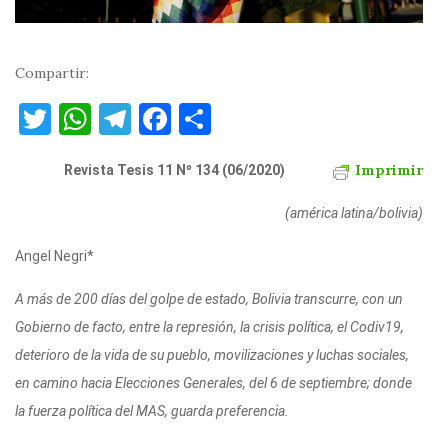
Compartir:
T
W
T
F
C
w
h
el
a
o
Imprimir
it
Revista Tesis 11 Nº 134 (06/2020)
at
e
c
m
te
s
gr
e
p
(américa latina/bolivia)
r
A
a
b
ar
Angel Negri*
p
m
o
ti
p
o
r
A más de 200 días del golpe de estado, Bolivia transcurre, con un
Gobierno de facto, entre la represión, la crisis política, el Codiv19,
k
deterioro de la vida de su pueblo, movilizaciones y luchas sociales,
en camino hacia Elecciones Generales, del 6 de septiembre; donde
la fuerza política del MAS, guarda preferencia.