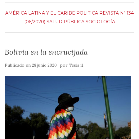
AMÉRICA LATINA Y EL CARIBE
POLITICA
REVISTA Nº 134
(06/2020)
SALUD PÚBLICA
SOCIOLOGÍA
Bolivia en la encrucijada
Publicado en
por
28 junio 2020
Tesis 11