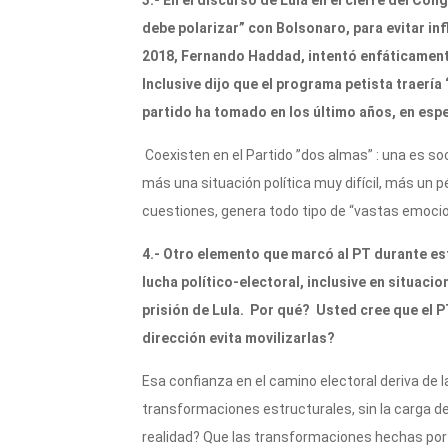
3.- En el discurso de Lula en el cierre del Co
debe polarizar” con Bolsonaro, para evitar in
2018, Fernando Haddad, intentó enfáticament
Inclusive dijo que el programa petista traería
partido ha tomado en los último años, en esp
Coexisten en el Partido ”dos almas” : una es soc
más una situación política muy difícil, más un
cuestiones, genera todo tipo de “vastas emoc
4.- Otro elemento que marcó al PT durante esto
lucha político-electoral, inclusive en situac
prisión de Lula. Por qué? Usted cree que el P
dirección evita movilizarlas?
Esa confianza en el camino electoral deriva de
transformaciones estructurales, sin la carga d
realidad? Que las transformaciones hechas por