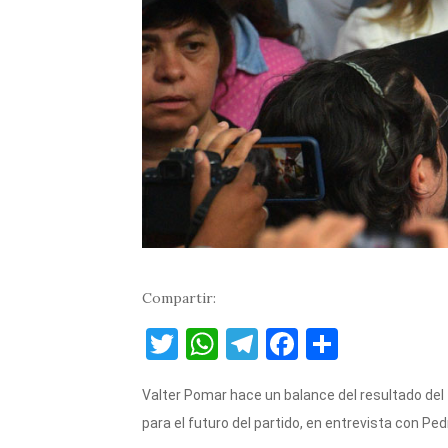
Compartir:
T
W
T
F
C
w
h
el
a
o
Valter Pomar hace un balance del resultado del 
it
at
e
c
m
para el futuro del partido, en entrevista con Pe
te
s
gr
e
p