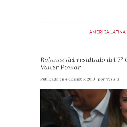
m
o
r
k
t
i
AMÉRICA LATINA 
r
Balance del resultado del 7º
Valter Pomar
Publicado en
por
4 diciembre 2019
Tesis 11