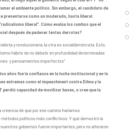
ngreso, el negó aquel argumento según el cual el PT “no
flamar el ambiente político. Sin embargo, el candidato de
e presentarse como un moderado, hasta liberal.
 “radicalismo liberal”. Cómo evalúa los rumbos que el
ecial después de padecer tantas derrotas?
ialista y revolucionaria; la otra es socialdemócrata. Esto,
 pésimo hábito de no debatir en profundidad determinadas
iones y pensamientos imperfectos”
s años fue la confianza en la lucha institucional y en la
iones extremas como el impeachment contra Dilma y la
T perdió capacidad de movilizar bases, o cree que la
 la creencia de que por ese camino haríamos
e métodos políticos más conflictivos. Y qué demostró la
 nuestros gobiernos fueron importantes, pero no alteraron