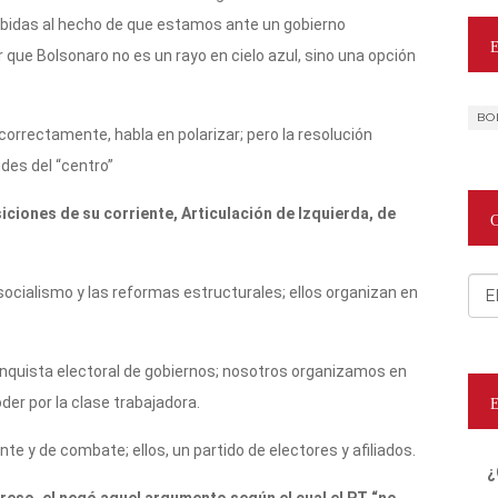
bidas al hecho de que estamos ante un gobierno
 que Bolsonaro no es un rayo en cielo azul, sino una opción
BO
 correctamente, habla en polarizar; pero la resolución
des del “centro”
siciones de su corriente, Articulación de Izquierda, de
Cat
ocialismo y las reformas estructurales; ellos organizan en
conquista electoral de gobiernos; nosotros organizamos en
oder por la clase trabajadora.
e y de combate; ellos, un partido de electores y afiliados.
¿