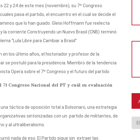
días 22 y 24 de este mes (noviembre), su 7º Congreso
cuales pasa el partido, el encuentro en el cual se decide el
minos que lo han guiado. Gleisi Hoffmann fue reelecta
s y la corriente Construyendo un Nuevo Brasil (CNB) terminó
blema “Lula Libre para Cambiar a Brasil”
 en los último años, el historiador y profesor de la
r se postuló para la presidencia. Miembro de la tendencia
vista Opera sobre el 7º Congreso y el futuro del partido
al 71 Congreso Nacional del PT y cuál su evaluación
una táctica de oposición total a Bolsonaro, una estrategia
rganizativas sintonizadas con un partido de militantes, de
Arc
o y al ultraliberalismo.
urrió nada de eso. El Partido sigue sin extraer las