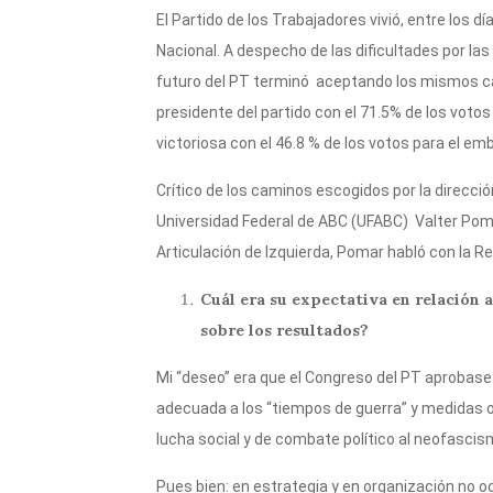
r
A
a
b
ar
El Partido de los Trabajadores vivió, entre los 
p
m
o
ti
Nacional. A despecho de las dificultades por las 
futuro del PT terminó aceptando los mismos ca
p
o
r
presidente del partido con el 71.5% de los voto
k
victoriosa con el 46.8 % de los votos para el em
Crítico de los caminos escogidos por la dirección
Universidad Federal de ABC (UFABC) Valter Poma
Articulación de Izquierda, Pomar habló con la Re
Cuál era su expectativa en relación 
sobre los resultados?
Mi “deseo” era que el Congreso del PT aprobase 
adecuada a los “tiempos de guerra” y medidas o
lucha social y de combate político al neofascism
Pues bien: en estrategia y en organización no oc